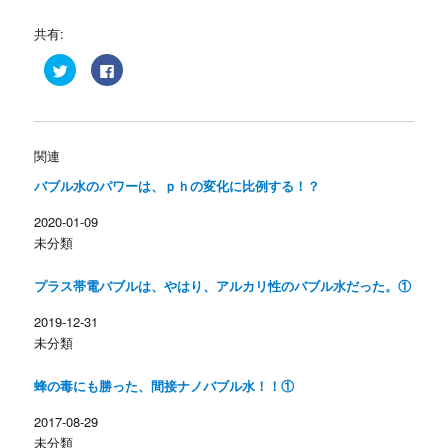
共有:
ク
F
リ
a
ッ
c
ク
e
し
b
て
o
T
o
w
k
関連
i
で
t
共
バブル水のパワーは、ｐｈの変化に比例する！？
t
有
e
す
r
る
2020-01-09
で
に
共
は
未分類
有
ク
(
リ
新
ッ
し
ク
プラス帯電バブルは、やはり、アルカリ性のバブル水だった。①
い
し
ウ
て
ィ
く
2019-12-31
ン
だ
未分類
ド
さ
ウ
い
で
(
開
新
蜂の毒にも勝った、間接ナノバブル水！！①
き
し
ま
い
す
ウ
2017-08-29
)
ィ
ン
未分類