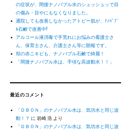
の症状が、間接ナノバブル水のシュッシュッで目
の傷み・目やにもなくなりました。
通院しても改善しなかったアトピー肌が、ﾅﾉﾊﾞﾌﾞ
ﾙ石鹸で改善中!
アルコール液消毒で手荒れにお悩みの看護士さ
ん、保育士さん、介護士さん等に朗報です。
頬の赤ニキビも、ナノバブル石鹸で綺麗！
「間接ナノバブル水は、手頃な高波動水！！」
最近のコメント
「ＤＢＯＮ」のナノバブル水は、気功水と同じ波
動！？
に
岩崎 浩
より
「ＤＢＯＮ」のナノバブル水は、気功水と同じ波