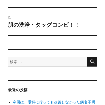
の
ビ
投
稿:
ゲ
次
肌の洗浄・タッグコンビ！！
次
ー
の
シ
投
稿:
ョ
ン
検
検
索
索
対
象:
最近の投稿
今回は、眼科に行っても改善しなかった病名不明