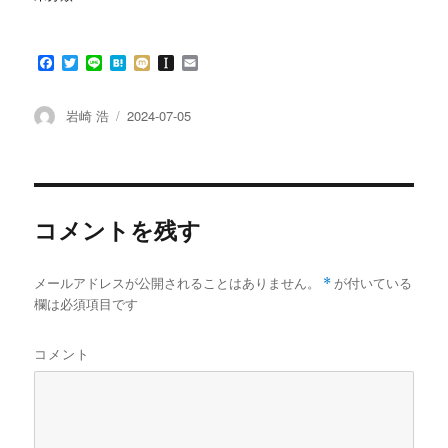
ド
ウ
で
開
き
F
T
L
H
M
I
E
ま
す
a
w
i
a
i
n
m
)
c
i
n
t
x
s
a
e
t
e
e
i
t
i
投
投
岩崎 浩
2024-07-05
b
t
n
a
l
稿
稿
o
e
a
p
者
日:
o
r
a
k
p
e
r
コメントを残す
メールアドレスが公開されることはありません。
*
が付いている
欄は必須項目です
コメント