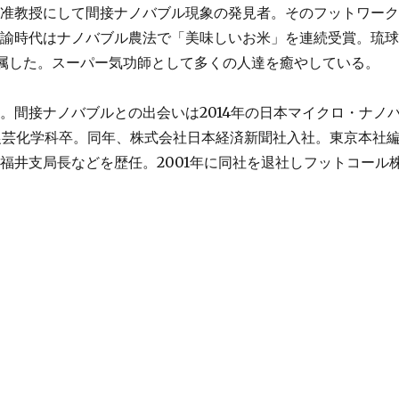
校准教授にして間接ナノバブル現象の発見者。そのフットワー
教諭時代はナノバブル農法で「美味しいお米」を連続受賞。琉
属した。スーパー気功師として多くの人達を癒やしている。
。間接ナノバブルとの出会いは2014年の日本マイクロ・ナノ
部農芸化学科卒。同年、株式会社日本経済新聞社入社。東京本社
福井支局長などを歴任。2001年に同社を退社しフットコール