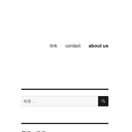
link
contact
about us
検
検
索
索
対
象: