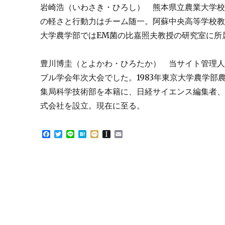
岩崎浩（いわさき・ひろし） 熊本県立農業大学
の軽さと行動力はチーム随一。阿蘇中央高等学校
大学農学部ではEM菌の比嘉照夫教授の研究室に所
豊川博圭（とよかわ・ひろたか） 当サイト管理人
ブル学会年次大会でした。1983年東京大学農学
集局科学技術部を本籍に、日経サイエンス編集者、
式会社を設立。現在に至る。
F
T
L
H
M
I
E
a
w
i
a
i
n
m
c
i
n
t
x
s
a
e
t
e
e
i
t
i
b
t
n
a
l
o
e
a
p
o
r
a
k
p
e
r