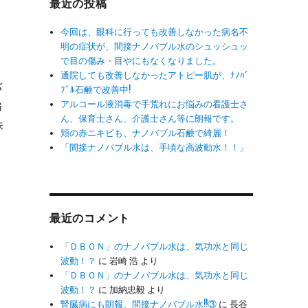
最近の投稿
ク
球
今回は、眼科に行っても改善しなかった病名不
明の症状が、間接ナノバブル水のシュッシュッ
で目の傷み・目やにもなくなりました。
通院しても改善しなかったアトピー肌が、ﾅﾉﾊﾞ
バ
ﾌﾞﾙ石鹸で改善中!
アルコール液消毒で手荒れにお悩みの看護士さ
編
ん、保育士さん、介護士さん等に朗報です。
株
頬の赤ニキビも、ナノバブル石鹸で綺麗！
「間接ナノバブル水は、手頃な高波動水！！」
最近のコメント
「ＤＢＯＮ」のナノバブル水は、気功水と同じ
波動！？
に
岩崎 浩
より
「ＤＢＯＮ」のナノバブル水は、気功水と同じ
波動！？
に
加納忠毅
より
腎臓病にも朗報、間接ナノバブル水!!③
に
長谷