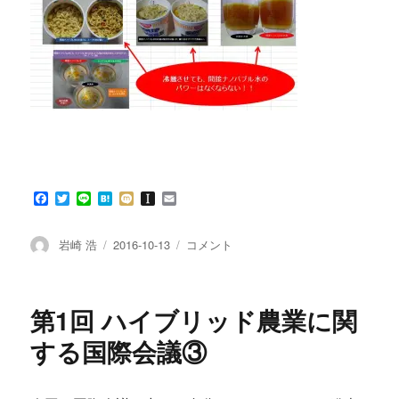
F
T
L
H
M
I
E
a
w
i
a
i
n
m
c
i
n
t
x
s
a
e
t
e
e
i
t
i
投
投
第
岩崎 浩
2016-10-13
コメント
b
t
n
a
l
稿
稿
1
o
e
a
p
者
日:
回
o
r
a
k
p
ハ
第1回 ハイブリッド農業に関
e
イ
r
ブ
する国際会議③
リ
ッ
ド