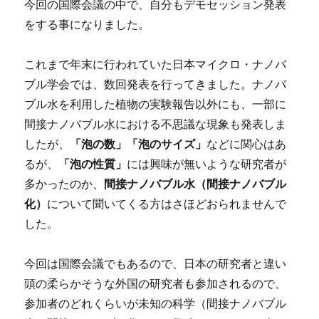
今回の国際会議の中で、自分もデモセッション発表
農
をする事になりました。
業
に
関
これまで年末に行われていた日本マイクロ・ナノバ
す
ブル学会では、数回発表を行ってきました。ナノバ
る
国
ブル水を利用した植物の実験報告以外にも、一部に
際
間接ナノバブル水における不思議な現象も発表しま
会
したが、
「泡の数」「泡のサイズ」
などに関心はあ
議
④
るが、
「泡の性質」
には興味が無いような研究者が
に
多かったのか、
間接ナノバブル水（間接ナノバブル
化）
について聞いてくる方はさほどおられませんで
した。
今回は国際会議でもあるので、日本の研究者と違い
頭の柔らかそうな外国の研究者も参加されるので、
参加者のどれくらいが未知の科学（間接ナノバブル