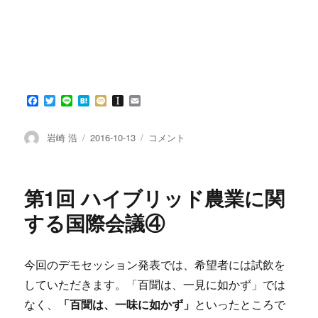
F
T
L
H
M
I
E
a
w
i
a
i
n
m
c
i
n
t
x
s
a
e
t
e
e
i
t
i
投
投
第
岩崎 浩
2016-10-13
コメント
b
t
n
a
l
稿
稿
1
o
e
a
p
者
日:
回
o
r
a
k
p
ハ
第1回 ハイブリッド農業に関
e
イ
r
ブ
する国際会議④
リ
ッ
ド
今回のデモセッション発表では、希望者には試飲を
農
していただきます。「百聞は、一見に如かず」では
業
に
なく、
「百聞は、一味に如かず」
といったところで
関