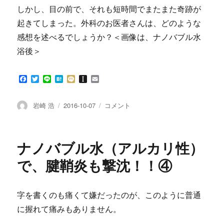
しかし、目の前で、それも短時間でまたまた奇跡が
起きてしまった。外科のお医者さんは、どのような
感想を述べるでしょうか？＜画像は、ナノバブル水
浴後＞
F
T
L
H
M
I
E
a
w
i
a
i
n
m
c
i
n
t
x
s
a
e
t
e
e
i
t
i
投
投
ナ
岩崎 浩
2016-10-07
コメント
b
t
n
a
l
稿
稿
ノ
o
e
a
p
者
日:
バ
o
r
a
k
p
ブ
ナノバブル水（アルカリ性）
e
ル
r
水
で、腱鞘炎も撃沈！！④
（ア
ル
カ
字を書くのも痛くて嫌だったのが、このように普通
リ
に握れて痛みもありません。
性）
で、