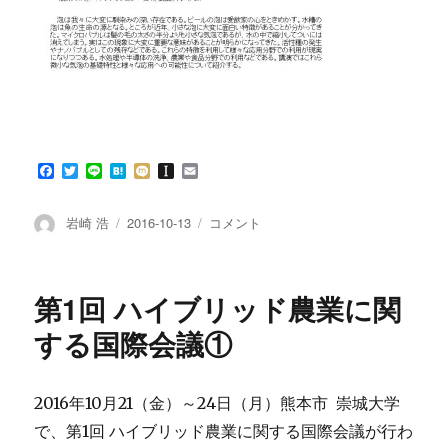
F
T
L
H
M
I
E
a
w
i
a
i
n
m
c
i
n
t
x
s
a
e
t
e
e
i
t
i
投
投
第
岩崎 浩
2016-10-13
コメント
b
t
n
a
l
稿
稿
1
o
e
a
p
者
日:
回
o
r
a
k
p
ハ
第1回 ハイブリッド農業に関
e
イ
r
ブ
する国際会議①
リ
ッ
ド
2016年10月21（金）～24日（月）熊本市 崇城大学
農
で、第1回 ハイブリッド農業に関する国際会議が行わ
業