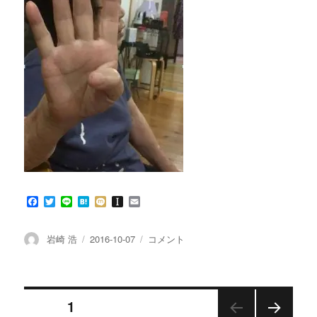
F
T
L
H
M
I
E
a
w
i
a
i
n
m
c
i
n
t
x
s
a
e
t
e
e
i
t
i
投
投
ナ
岩崎 浩
2016-10-07
コメント
b
t
n
a
l
稿
稿
ノ
o
e
a
p
者
日:
バ
o
r
a
k
p
ブ
e
ル
投
r
ページ
1
水