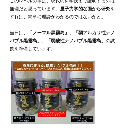
このレベルの事は、現代の科学技術で証明するのは
無理だと思っています。
量子力学的な面から研究
を
すれば、簡単に理論がわかるのではないかと。
当日は、
「ノーマル黒霧島」
、
「弱アルカリ性ナノ
バブル黒霧島」
、
「弱酸性ナノバブル黒霧島」
の試
飲を準備しています。