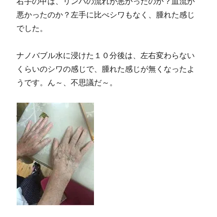
右手の甲は、リンパの流れが悪かったのか？血流が
農
悪かったのか？左手に比べシワもなく、腫れた感じ
業
に
でした。
関
す
ナノバブル水に浸けた１０分後は、左右変わらない
る
国
くらいのシワの感じで、腫れた感じが無くなったよ
際
うです。ん～、不思議だ～。
会
議
①
に