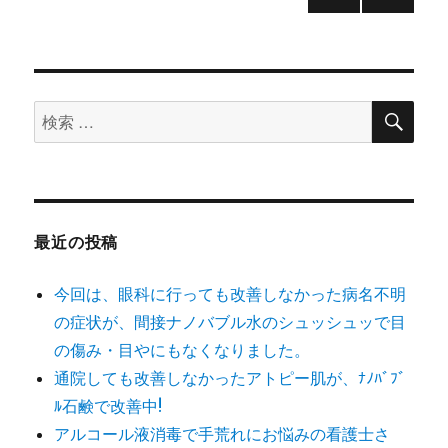
（ア
次の
稿
ル
ペー
カ
ジ
ナ
リ
性）
検
検
で、
ビ
索
腱
索
鞘
ゲ
対
炎
象:
も
ー
撃
最近の投稿
沈！！
③
シ
に
今回は、眼科に行っても改善しなかった病名不明
ョ
の症状が、間接ナノバブル水のシュッシュッで目
の傷み・目やにもなくなりました。
ン
通院しても改善しなかったアトピー肌が、ﾅﾉﾊﾞﾌﾞ
ﾙ石鹸で改善中!
アルコール液消毒で手荒れにお悩みの看護士さ