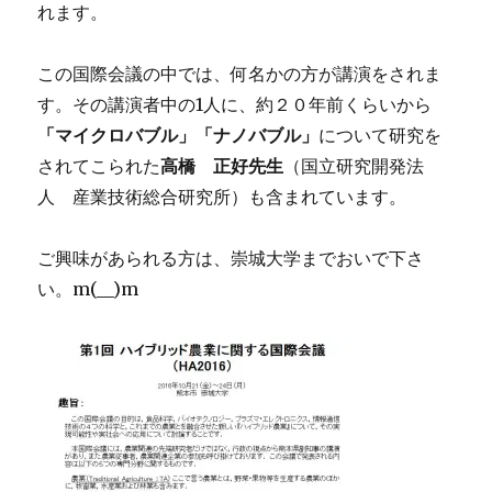
に
れます。
関
す
この国際会議の中では、何名かの方が講演をされま
る
国
す。その講演者中の1人に、約２０年前くらいから
際
「マイクロバブル」「ナノバブル」
について研究を
会
されてこられた
高橋 正好先生
（国立研究開発法
議
②
人 産業技術総合研究所）も含まれています。
に
ご興味があられる方は、崇城大学までおいで下さ
い。m(__)m