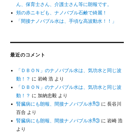
ん、保育士さん、介護士さん等に朗報です。
頬の赤ニキビも、ナノバブル石鹸で綺麗！
「間接ナノバブル水は、手頃な高波動水！！」
最近のコメント
「ＤＢＯＮ」のナノバブル水は、気功水と同じ波
動！？
に
岩崎 浩
より
「ＤＢＯＮ」のナノバブル水は、気功水と同じ波
動！？
に
加納忠毅
より
腎臓病にも朗報、間接ナノバブル水!!③
に
長谷川
百合
より
腎臓病にも朗報、間接ナノバブル水!!③
に
岩崎 浩
より