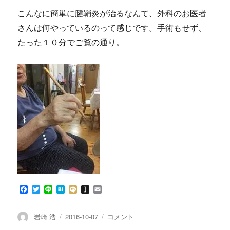
腱
こんなに簡単に腱鞘炎が治るなんて、外科のお医者
鞘
さんは何やっているのって感じです。手術もせず、
炎
も
たった１０分でご覧の通り。
撃
沈！！
⑤
に
F
T
L
H
M
I
E
a
w
i
a
i
n
m
c
i
n
t
x
s
a
e
t
e
e
i
t
i
投
投
ナ
岩崎 浩
2016-10-07
コメント
b
t
n
a
l
稿
稿
ノ