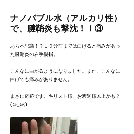
o
e
a
p
者
日:
バ
o
r
a
k
p
ブ
ナノバブル水（アルカリ性）
e
ル
r
水
で、腱鞘炎も撃沈！！③
（ア
ル
カ
あら不思議！？１０分前までは曲げると痛みがあっ
リ
た腱鞘炎の右手親指。
性）
で、
腱
こんなに曲がるようになりました。また、こんなに
鞘
曲げても痛みがありません。
炎
も
撃
まさに奇跡です。キリスト様、お釈迦様以上かも？
沈！！
(＠_＠;)
④
に