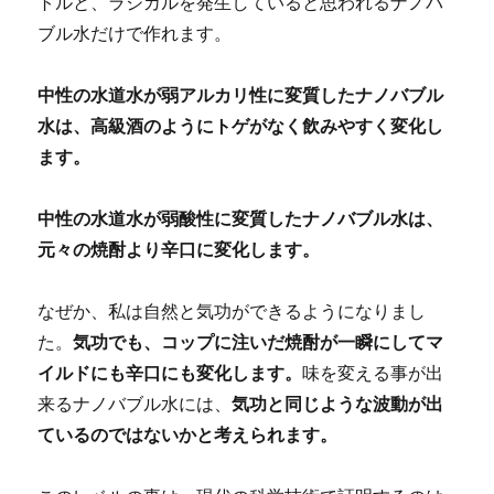
トルと、ラジカルを発生していると思われるナノバ
値
ブル水だけで作れます。
も
撃
退！！
中性の水道水が弱アルカリ性に変質したナノバブル
①
水は、高級酒のようにトゲがなく飲みやすく変化し
に
ます。
中性の水道水が弱酸性に変質したナノバブル水は、
元々の焼酎より辛口に変化します。
なぜか、私は自然と気功ができるようになりまし
た。
気功でも、コップに注いだ焼酎が一瞬にしてマ
イルドにも辛口にも変化します。
味を変える事が出
来るナノバブル水には、
気功と同じような波動が出
ているのではないかと考えられます。