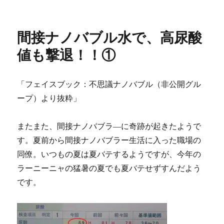
b
t
n
a
l
稿
稿
接
o
e
a
p
者
日:
ナ
o
r
a
k
p
ノ
間接ナノバブル水で、高尿酸
e
バ
r
ブ
値も撃退！！①
ル
水
で、
「フェイスブック：不思議ナノバブル（非公開グル
高
ープ）より抜粋」
尿
酸
値
またまた、間接ナノバブラ―に奇跡が起きたようで
も
す。夏前から間接ナノバブラー生活に入った職場の
撃
退！！
同僚。いつもの夏は夏バテするようですが、今年の
②
ラーニーニャの猛暑の夏でも夏バテせずすんだよう
に
です。