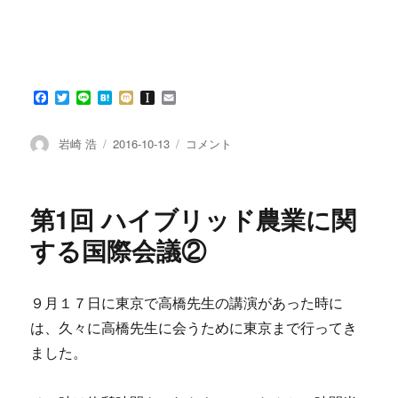
F
T
L
H
M
I
E
a
w
i
a
i
n
m
c
i
n
t
x
s
a
e
t
e
e
i
t
i
投
投
第
岩崎 浩
2016-10-13
コメント
b
t
n
a
l
稿
稿
1
o
e
a
p
者
日:
回
o
r
a
k
p
ハ
第1回 ハイブリッド農業に関
e
イ
r
ブ
する国際会議②
リ
ッ
ド
９月１７日に東京で高橋先生の講演があった時に
農
は、久々に高橋先生に会うために東京まで行ってき
業
に
ました。
関
す