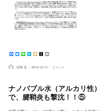
F
T
L
H
M
I
E
a
w
i
a
i
n
m
c
i
n
t
x
s
a
e
t
e
e
i
t
i
投
投
第
岩崎 浩
2016-10-13
コメント
b
t
n
a
l
稿
稿
1
o
e
a
p
者
日:
回
o
r
a
k
p
ハ
ナノバブル水（アルカリ性）
e
イ
r
ブ
で、腱鞘炎も撃沈！！⑤
リ
ッ
ド