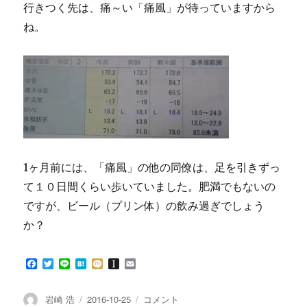
行きつく先は、痛～い「痛風」が待っていますから
ね。
1ヶ月前には、「痛風」の他の同僚は、足を引きずっ
て１０日間くらい歩いていました。肥満でもないの
ですが、ビール（プリン体）の飲み過ぎでしょう
か？
F
T
L
H
M
I
E
a
w
i
a
i
n
m
c
i
n
t
x
s
a
e
t
e
e
i
t
i
投
投
間
岩崎 浩
2016-10-25
コメント