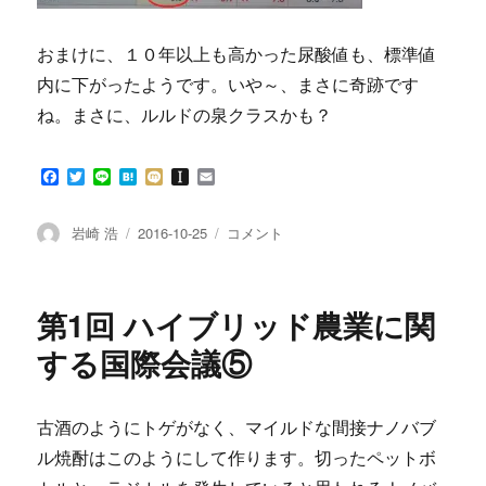
おまけに、１０年以上も高かった尿酸値も、標準値
内に下がったようです。いや～、まさに奇跡です
ね。まさに、ルルドの泉クラスかも？
F
T
L
H
M
I
E
a
w
i
a
i
n
m
c
i
n
t
x
s
a
e
t
e
e
i
t
i
投
投
間
岩崎 浩
2016-10-25
コメント
b
t
n
a
l
稿
稿
接
o
e
a
p
者
日:
ナ
o
r
a
k
p
ノ
第1回 ハイブリッド農業に関
e
バ
r
ブ
する国際会議⑤
ル
水
で、
古酒のようにトゲがなく、マイルドな間接ナノバブ
高
ル焼酎はこのようにして作ります。切ったペットボ
尿
酸