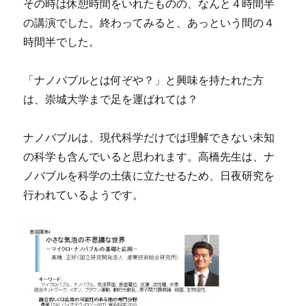
その時は休憩時間をいれたものの、なんと４時間半
る
国
の講演でした。終わってみると、あっという間の４
際
時間半でした。
会
議
③
「ナノバブルとは何ぞや？」と興味を持たれた方
に
は、崇城大学まで足を運ばれては？
ナノバブルは、現代科学だけでは理解できない未知
の科学も含んでいると思われます。高橋先生は、ナ
ノバブルを科学の土俵に立たせるため、日夜研究を
行われているようです。