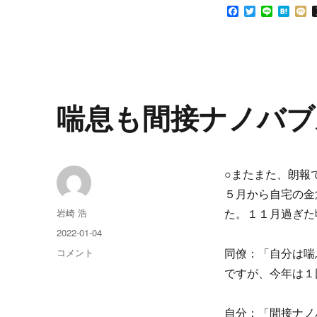
F
T
L
H
a
w
i
a
i
c
i
n
t
x
e
t
e
e
i
b
t
n
o
e
a
o
r
k
喘息も間接ナノバブ
○またまた、朗報
５月から自宅の金
投
岩崎 浩
た。１１月過ぎた
稿
投
2022-01-04
者
稿
喘
コメント
同僚：「自分は喘
日:
息
ですが、今年は１
も
間
接
自分：「間接ナノ