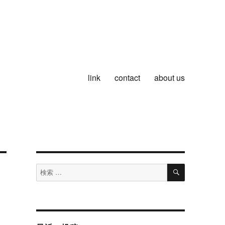
link
contact
about us
検
検
索
索
対
象: