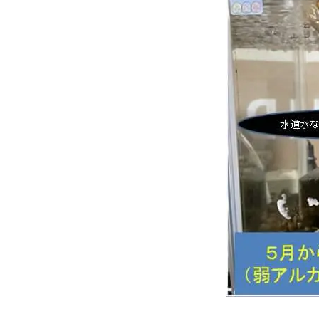
ル
水
で、
水
道
水
よ
り
も
金
魚
は
元
気！！
に