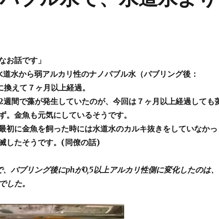
なお話です」
水道水から弱アルカリ性のナノバブル水（バブリング後：
,6）に換えて７ヶ月以上経過。
2週間で藻が発生していたのが、今回は７ヶ月以上経過しても
ず。金魚も元気にしているそうです。
最初に金魚を飼った時には水道水のカルキ抜きをしていなかっ
滅したそうです。(同僚の話)
で、バブリング後にphが0,5以上アルカリ性側に変化したのは、
でした。