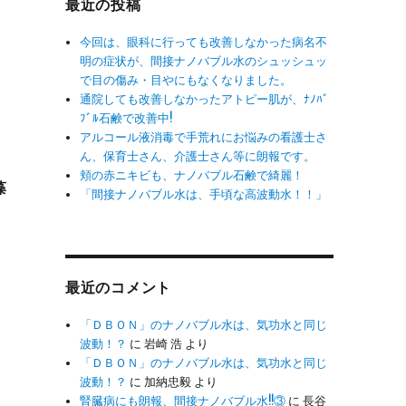
最近の投稿
今回は、眼科に行っても改善しなかった病名不
明の症状が、間接ナノバブル水のシュッシュッ
で目の傷み・目やにもなくなりました。
通院しても改善しなかったアトピー肌が、ﾅﾉﾊﾞ
ﾌﾞﾙ石鹸で改善中!
アルコール液消毒で手荒れにお悩みの看護士さ
ん、保育士さん、介護士さん等に朗報です。
頬の赤ニキビも、ナノバブル石鹸で綺麗！
藻
「間接ナノバブル水は、手頃な高波動水！！」
最近のコメント
「ＤＢＯＮ」のナノバブル水は、気功水と同じ
波動！？
に
岩崎 浩
より
「ＤＢＯＮ」のナノバブル水は、気功水と同じ
波動！？
に
加納忠毅
より
腎臓病にも朗報、間接ナノバブル水!!③
に
長谷