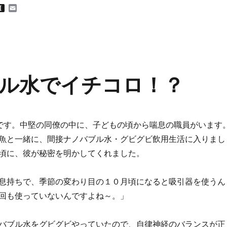
M
I
E
n
m
s
a
t
i
a
l
p
a
p
e
ル水でイチコロ！？
r
です。中堅の同僚の中に、子どもの頃から喘息の職員がいます
魚と一緒に、間接ナノバブル水・グビグビ飲用生活に入りまし
頃に、彼が秘密を明かしてくれました。
息持ちで、季節の変わり目の１０月頃になると吸引器を使うん
回も使っていないんですよね～。」
バブル水をグビグビやっていたので、自律神経のバランスが正