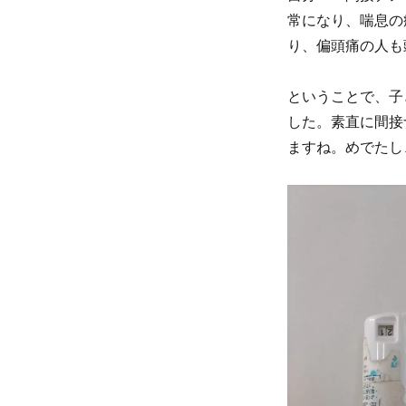
ナ
常になり、喘息の
ノ
り、偏頭痛の人も
バ
ブ
ル
ということで、子
水
した。素直に間接
で
イ
ますね。めでたし
チ
コ
ロ！？
に