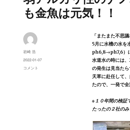
も金魚は元気！！
「またまた不思議
5月に水槽の水を
投
岩崎 浩
ph6,8→ph7
稿
投
2022-01-07
水道水の時には、
者
稿
弱
コメント
の発生は見当たら
日:
ア
天草に赴任して、
ル
たので、一発で全
カ
リ
性
※１０年間の検証
の
たったの２社のみ
ナ
ノ
バ
ブ