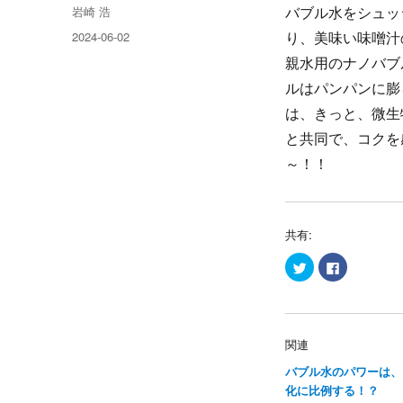
投
岩崎 浩
バブル水をシュッ
稿
投
2024-06-02
り、美味い味噌汁
者
稿
親水用のナノバブ
日:
ルはパンパンに膨
は、きっと、微生
と共同で、コクを
～！！
共有:
ク
F
リ
a
ッ
c
ク
e
し
b
て
o
T
o
w
k
関連
i
で
t
共
バブル水のパワーは、
t
有
e
す
化に比例する！？
r
る