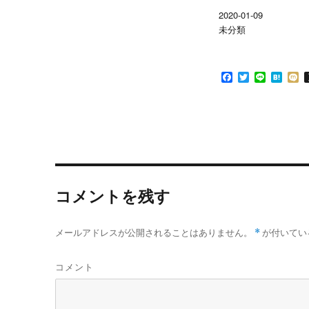
で
に
共
は
2020-01-09
有
ク
(
リ
未分類
新
ッ
し
ク
い
し
ウ
て
ィ
く
ン
だ
F
T
L
H
ド
さ
a
w
i
a
i
ウ
い
c
i
n
t
x
で
(
開
新
e
t
e
e
i
き
し
b
t
n
ま
い
o
e
a
す
ウ
)
ィ
o
r
ン
k
ド
ウ
で
開
コメントを残す
き
ま
す
)
メールアドレスが公開されることはありません。
*
が付いてい
コメント