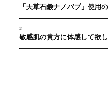
稿
「天草石鹸ナノバブ」使用の
過
去
ナ
の
ビ
投
次
稿:
ゲ
敏感肌の貴方に体感して欲
次
の
ー
投
シ
稿:
ョ
ン