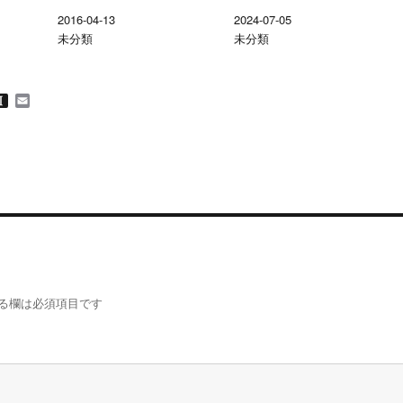
2016-04-13
2024-07-05
未分類
未分類
M
I
E
n
m
s
a
t
i
a
l
p
a
p
e
r
る欄は必須項目です