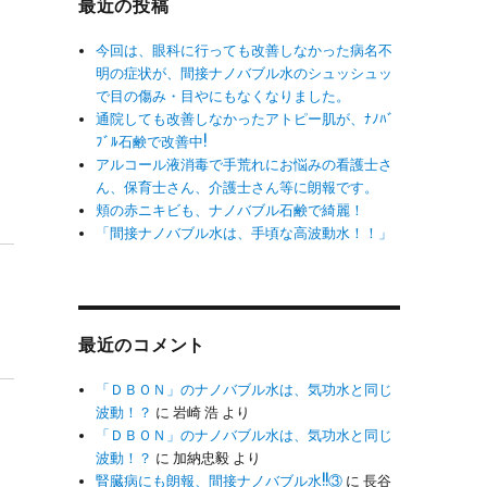
最近の投稿
今回は、眼科に行っても改善しなかった病名不
明の症状が、間接ナノバブル水のシュッシュッ
で目の傷み・目やにもなくなりました。
通院しても改善しなかったアトピー肌が、ﾅﾉﾊﾞ
ﾌﾞﾙ石鹸で改善中!
アルコール液消毒で手荒れにお悩みの看護士さ
ん、保育士さん、介護士さん等に朗報です。
頬の赤ニキビも、ナノバブル石鹸で綺麗！
「間接ナノバブル水は、手頃な高波動水！！」
最近のコメント
「ＤＢＯＮ」のナノバブル水は、気功水と同じ
波動！？
に
岩崎 浩
より
「ＤＢＯＮ」のナノバブル水は、気功水と同じ
波動！？
に
加納忠毅
より
腎臓病にも朗報、間接ナノバブル水!!③
に
長谷