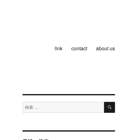
link
contact
about us
検
検
索
索
対
象: