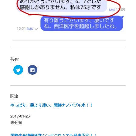
共有:
ク
F
リ
a
ッ
c
ク
e
し
b
て
o
T
o
w
k
関連
i
で
t
共
やっぱり、薬より凄い、間接ナノバブル水！！
t
有
e
す
r
る
2017-01-26
で
に
共
は
未分類
有
ク
(
リ
新
ッ
し
ク
国際生命情報科学シンポジウムでも発表予定！！