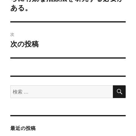
ある。
次
次の投稿
次
の
投
稿:
検
検
索
索
対
象:
最近の投稿