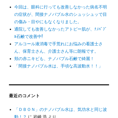
今回は、眼科に行っても改善しなかった病名不明
の症状が、間接ナノバブル水のシュッシュッで目
の傷み・目やにもなくなりました。
通院しても改善しなかったアトピー肌が、ﾅﾉﾊﾞﾌﾞ
ﾙ石鹸で改善中!
アルコール液消毒で手荒れにお悩みの看護士さ
ん、保育士さん、介護士さん等に朗報です。
頬の赤ニキビも、ナノバブル石鹸で綺麗！
「間接ナノバブル水は、手頃な高波動水！！」
最近のコメント
「ＤＢＯＮ」のナノバブル水は、気功水と同じ波
動！？
に
岩崎 浩
より