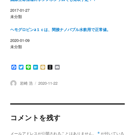
い
し
ウ
て
ィ
く
2017-01-27
ン
だ
未分類
ド
さ
ウ
い
で
(
開
新
ヘモグロビンa１ｃは、間接ナノバブル水飲用で正常値。
き
し
ま
い
す
ウ
2020-01-09
)
ィ
ン
未分類
ド
ウ
で
開
き
F
T
L
H
M
I
E
ま
す
a
w
i
a
i
n
m
)
c
i
n
t
x
s
a
e
t
e
e
i
t
i
投
投
岩崎 浩
2020-11-22
b
t
n
a
l
稿
稿
o
e
a
p
者
日:
o
r
a
k
p
e
r
コメントを残す
メールアドレスが公開されることはありません。
*
が付いている