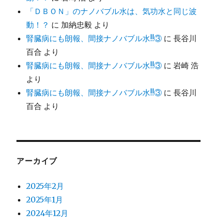
「ＤＢＯＮ」のナノバブル水は、気功水と同じ波
動！？
に
加納忠毅
より
腎臓病にも朗報、間接ナノバブル水!!③
に
長谷川
百合
より
腎臓病にも朗報、間接ナノバブル水!!③
に
岩崎 浩
より
腎臓病にも朗報、間接ナノバブル水!!③
に
長谷川
百合
より
アーカイブ
2025年2月
2025年1月
2024年12月