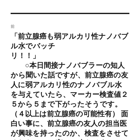
投
前
稿
「前立腺癌も弱アルカリ性ナノバブ
過
ル水でバッチ
去
ナ
の
リ！！」
ビ
投
○本日間接ナノバブラーの知人
稿:
ゲ
から聞いた話ですが、前立腺癌の友
人に弱アルカリ性のナノバブル水
ー
を与えていたら、マーカー検査値２
シ
５から５まで下がったそうです。
ョ
（４以上は前立腺癌の可能性有） 面
白い事に、前立腺癌の友人の担当医
ン
が興味を持ったのか、検査をさせて