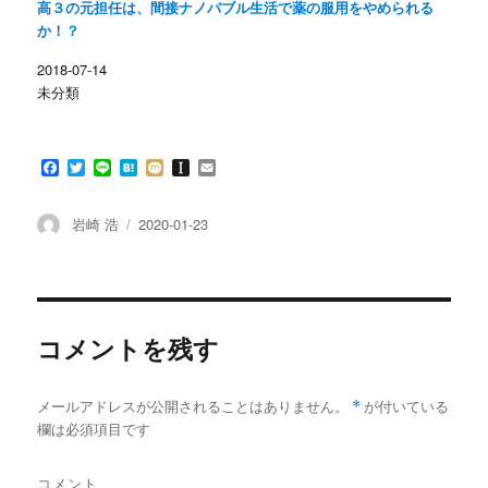
高３の元担任は、間接ナノバブル生活で薬の服用をやめられる
き
し
ま
い
か！？
す
ウ
)
ィ
ン
2018-07-14
ド
未分類
ウ
で
開
き
ま
す
F
T
L
H
M
I
E
)
a
w
i
a
i
n
m
c
i
n
t
x
s
a
e
t
e
e
i
t
i
投
投
岩崎 浩
2020-01-23
b
t
n
a
l
稿
稿
o
e
a
p
者
日:
o
r
a
k
p
e
r
コメントを残す
メールアドレスが公開されることはありません。
*
が付いている
欄は必須項目です
コメント