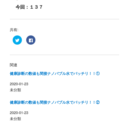
今回：１３７
共有:
ク
F
リ
a
ッ
c
ク
e
し
b
て
o
T
o
w
k
関連
i
で
t
共
健康診断の数値も間接ナノバブル水でバッチリ！！①
t
有
e
す
r
る
2020-01-23
で
に
共
は
未分類
有
ク
(
リ
新
ッ
し
ク
健康診断の数値も間接ナノバブル水でバッチリ！！②
い
し
ウ
て
ィ
く
2020-01-23
ン
だ
未分類
ド
さ
ウ
い
で
(
開
新