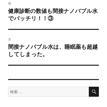
前
稿
健康診断の数値も間接ナノバブル水
過
でバッチリ！！③
去
ナ
の
ビ
投
稿:
ゲ
次
間接ナノバブル水は、睡眠薬も超越
次
ー
してしまった。
の
シ
投
稿:
ョ
ン
検
検
索
索
対