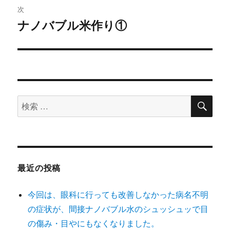
次
ー
ナノバブル米作り①
次
シ
の
投
ョ
稿:
ン
検
検
索
索
対
象:
最近の投稿
今回は、眼科に行っても改善しなかった病名不明
の症状が、間接ナノバブル水のシュッシュッで目
の傷み・目やにもなくなりました。