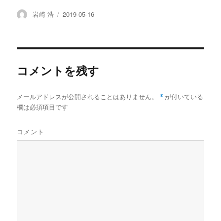
c
i
n
t
x
s
a
e
t
e
e
i
t
i
投
投
岩崎 浩
2019-05-16
b
t
n
a
l
稿
稿
o
e
a
p
者
日:
o
r
a
k
p
e
r
コメントを残す
メールアドレスが公開されることはありません。
*
が付いている
欄は必須項目です
コメント