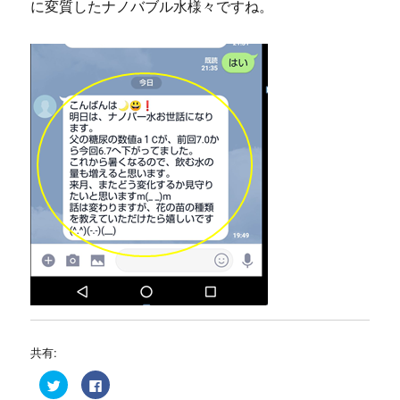
に変質したナノバブル水様々ですね。
共有:
ク
F
リ
a