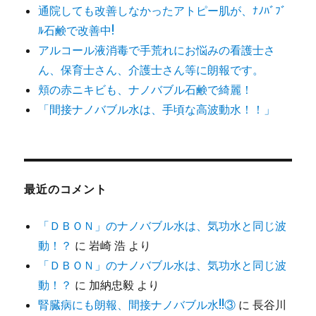
通院しても改善しなかったアトピー肌が、ﾅﾉﾊﾞﾌﾞ
ﾙ石鹸で改善中!
アルコール液消毒で手荒れにお悩みの看護士さ
ん、保育士さん、介護士さん等に朗報です。
頬の赤ニキビも、ナノバブル石鹸で綺麗！
「間接ナノバブル水は、手頃な高波動水！！」
最近のコメント
「ＤＢＯＮ」のナノバブル水は、気功水と同じ波
動！？
に
岩崎 浩
より
「ＤＢＯＮ」のナノバブル水は、気功水と同じ波
動！？
に
加納忠毅
より
腎臓病にも朗報、間接ナノバブル水!!③
に
長谷川