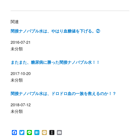
ッ
c
ク
e
し
b
て
o
T
o
w
k
関連
i
で
t
共
間接ナノバブル水は、やはり血糖値を下げる。②
t
有
e
す
r
る
2016-07-21
で
に
共
は
未分類
有
ク
(
リ
新
ッ
し
ク
またまた、糖尿病に勝った間接ナノバブル水！！
い
し
ウ
て
ィ
く
2017-10-20
ン
だ
未分類
ド
さ
ウ
い
で
(
開
新
間接ナノバブル水は、ドロドロ血の一族を救えるのか！？
き
し
ま
い
す
ウ
2018-07-12
)
ィ
ン
未分類
ド
ウ
で
開
き
F
T
L
H
M
I
E
ま
す
a
w
i
a
i
n
m
)