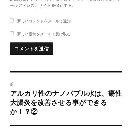
ールアドレス、サイトを保存する。
新しいコメントをメールで通知
新しい投稿をメールで受け取る
投
前
稿
アルカリ性のナノバブル水は、瘍性
過
大腸炎を改善させる事ができる
去
ナ
の
か！？②
ビ
投
稿:
ゲ