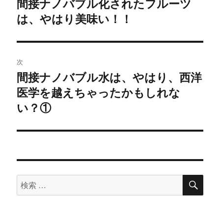
間接ナノバブル化されたフルーツ
過
は、やはり美味い！！
去
ナ
の
ビ
投
稿:
ゲ
次
間接ナノバブル水は、やはり、西洋
次
ー
医学を越えちゃったかもしれな
の
シ
投
い？①
稿:
ョ
ン
検
検
索
索
対