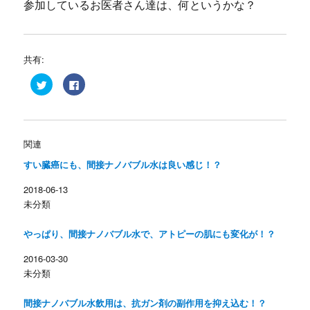
参加しているお医者さん達は、何というかな？
共有:
ク
F
リ
a
ッ
c
ク
e
し
b
て
o
T
o
w
k
関連
i
で
t
共
すい臓癌にも、間接ナノバブル水は良い感じ！？
t
有
e
す
r
る
2018-06-13
で
に
共
は
未分類
有
ク
(
リ
新
ッ
し
ク
やっぱり、間接ナノバブル水で、アトピーの肌にも変化が！？
い
し
ウ
て
ィ
く
2016-03-30
ン
だ
未分類
ド
さ
ウ
い
で
(
開
新
間接ナノバブル水飲用は、抗ガン剤の副作用を抑え込む！？
き
し