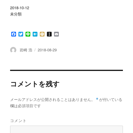
ま
い
す
ウ
2018-10-12
)
ィ
ン
未分類
ド
ウ
で
開
き
F
T
L
H
M
I
E
ま
す
a
w
i
a
i
n
m
)
c
i
n
t
x
s
a
e
t
e
e
i
t
i
投
投
岩崎 浩
2018-08-29
b
t
n
a
l
稿
稿
o
e
a
p
者
日:
o
r
a
k
p
e
r
コメントを残す
メールアドレスが公開されることはありません。
*
が付いている
欄は必須項目です
コメント