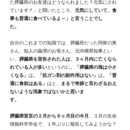
た膵臓癌のお友達はどうなられました？元気にされ
ています？」と聞いたところ、
元気にしていて、食
事も普通に食べているよ～」と言うことでし
た。
自分のこれまでの知識では、膵臓癌だった同僚の奥
さん、知人の義理のお母さん、元沖縄県知事とい
い、
膵臓癌を宣告された人は、３ヶ月内に亡くなら
れている人が多い
というのに
、「膵臓癌の塊は小さ
くなる」
は
、「抗ガン剤の副作用はない」
は
、「普
通に食欲はある」
はと、
まるで奇跡と言わざるおえ
ないような現象ではないかと思いま
す。
膵臓癌宣言の２月から６ヶ月目の今月
。３月の生命
情報科学学会で、１年ぶりに報告してみようかな？