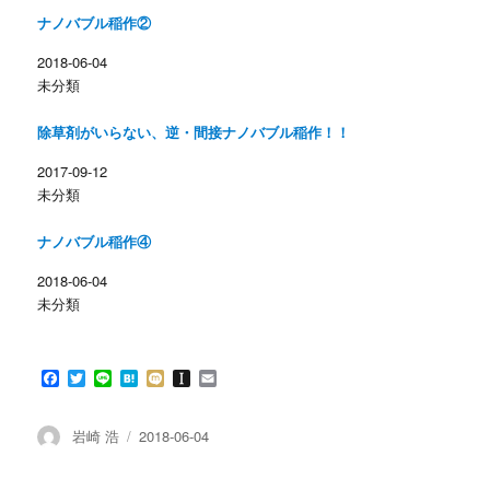
t
共
ナノバブル稲作②
t
有
e
す
r
る
2018-06-04
で
に
共
は
未分類
有
ク
(
リ
新
ッ
し
ク
除草剤がいらない、逆・間接ナノバブル稲作！！
い
し
ウ
て
ィ
く
2017-09-12
ン
だ
未分類
ド
さ
ウ
い
で
(
開
新
ナノバブル稲作④
き
し
ま
い
す
ウ
2018-06-04
)
ィ
ン
未分類
ド
ウ
で
開
き
F
T
L
H
M
I
E
ま
す
a
w
i
a
i
n
m
)
c
i
n
t
x
s
a
e
t
e
e
i
t
i
投
投
岩崎 浩
2018-06-04
b
t
n
a
l
稿
稿
o
e
a
p
者
日:
o
r
a