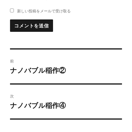
新しい投稿をメールで受け取る
投
前
稿
ナノバブル稲作②
過
去
ナ
の
ビ
投
次
稿:
ゲ
ナノバブル稲作④
次
の
ー
投
シ
稿: