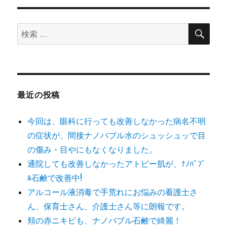
ョ
検
検
索
ン
索
対
象:
最近の投稿
今回は、眼科に行っても改善しなかった病名不明
の症状が、間接ナノバブル水のシュッシュッで目
の傷み・目やにもなくなりました。
通院しても改善しなかったアトピー肌が、ﾅﾉﾊﾞﾌﾞ
ﾙ石鹸で改善中!
アルコール液消毒で手荒れにお悩みの看護士さ
ん、保育士さん、介護士さん等に朗報です。
頬の赤ニキビも、ナノバブル石鹸で綺麗！