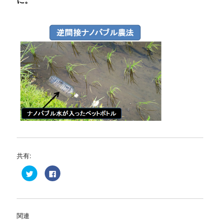
に。
共有:
ク
F
リ
a
ッ
c
ク
e
し
b
て
o
T
o
w
k
関連
i
で