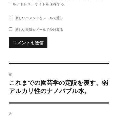
ールアドレス、サイトを保存する。
新しいコメントをメールで通知
新しい投稿をメールで受け取る
投
前
稿
これまでの園芸学の定説を覆す、弱
過
アルカリ性のナノバブル水。
去
ナ
の
ビ
投
稿:
ゲ
次