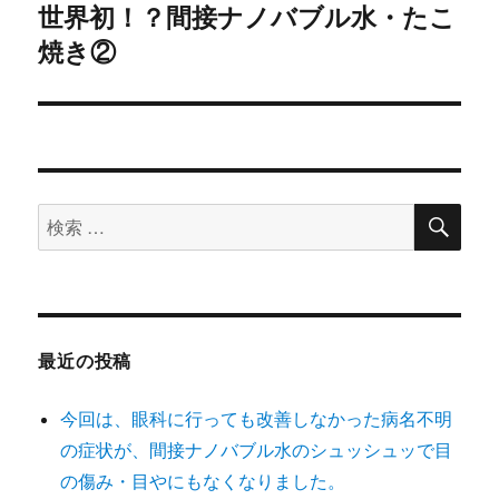
世界初！？間接ナノバブル水・たこ
次
ー
焼き②
の
シ
投
稿:
ョ
ン
検
検
索
索
対
象:
最近の投稿
今回は、眼科に行っても改善しなかった病名不明
の症状が、間接ナノバブル水のシュッシュッで目
の傷み・目やにもなくなりました。