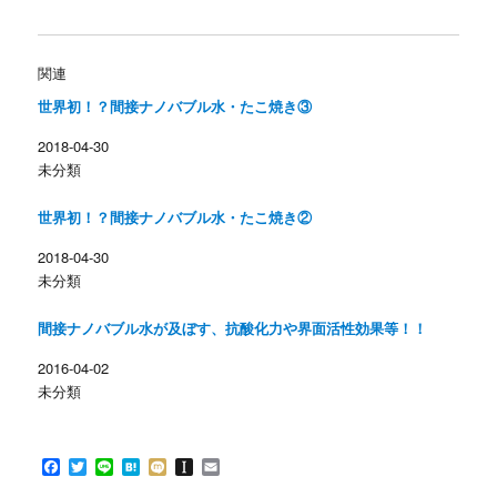
ッ
c
ク
e
し
b
て
o
T
o
w
k
関連
i
で
t
共
世界初！？間接ナノバブル水・たこ焼き③
t
有
e
す
r
る
2018-04-30
で
に
共
は
未分類
有
ク
(
リ
新
ッ
し
ク
世界初！？間接ナノバブル水・たこ焼き②
い
し
ウ
て
ィ
く
2018-04-30
ン
だ
未分類
ド
さ
ウ
い
で
(
開
新
間接ナノバブル水が及ぼす、抗酸化力や界面活性効果等！！
き
し
ま
い
す
ウ
2016-04-02
)
ィ
ン
未分類
ド
ウ
で
開
き
F
T
L
H
M
I
E
ま
す
a
w
i
a
i
n
m
)