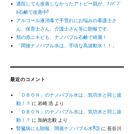
通院しても改善しなかったアトピー肌が、ﾅﾉﾊﾞﾌﾞ
ﾙ石鹸で改善中!
アルコール液消毒で手荒れにお悩みの看護士さ
ん、保育士さん、介護士さん等に朗報です。
頬の赤ニキビも、ナノバブル石鹸で綺麗！
「間接ナノバブル水は、手頃な高波動水！！」
最近のコメント
「ＤＢＯＮ」のナノバブル水は、気功水と同じ波
動！？
に
岩崎 浩
より
「ＤＢＯＮ」のナノバブル水は、気功水と同じ波
動！？
に
加納忠毅
より
腎臓病にも朗報、間接ナノバブル水!!③
に
長谷川