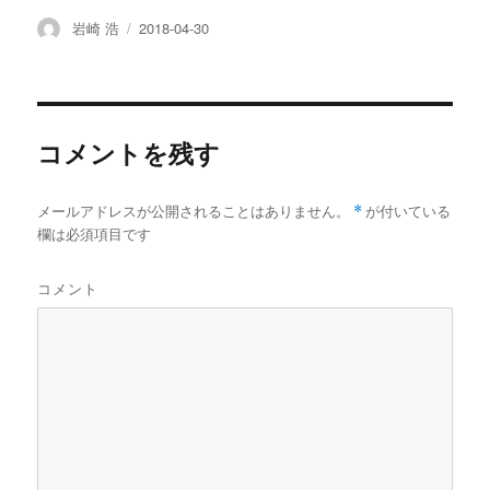
c
i
n
t
x
s
a
e
t
e
e
i
t
i
投
投
岩崎 浩
2018-04-30
b
t
n
a
l
稿
稿
o
e
a
p
者
日:
o
r
a
k
p
e
r
コメントを残す
メールアドレスが公開されることはありません。
*
が付いている
欄は必須項目です
コメント