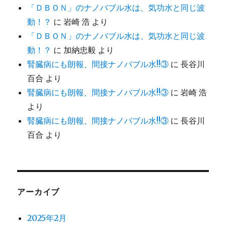
「ＤＢＯＮ」のナノバブル水は、気功水と同じ波
動！？
に
岩崎 浩
より
「ＤＢＯＮ」のナノバブル水は、気功水と同じ波
動！？
に
加納忠毅
より
腎臓病にも朗報、間接ナノバブル水!!③
に
長谷川
百合
より
腎臓病にも朗報、間接ナノバブル水!!③
に
岩崎 浩
より
腎臓病にも朗報、間接ナノバブル水!!③
に
長谷川
百合
より
アーカイブ
2025年2月