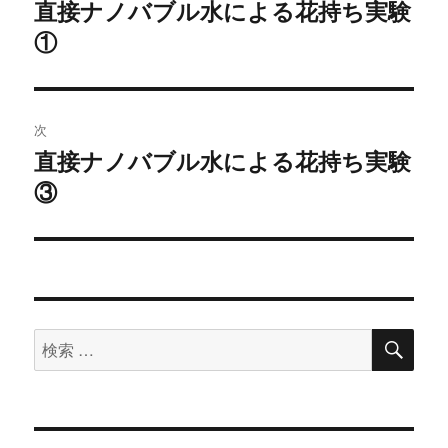
稿
直接ナノバブル水による花持ち実験
過
①
去
ナ
の
ビ
投
稿:
ゲ
次
直接ナノバブル水による花持ち実験
次
ー
③
の
シ
投
稿:
ョ
ン
検
検
索
索
対
象: