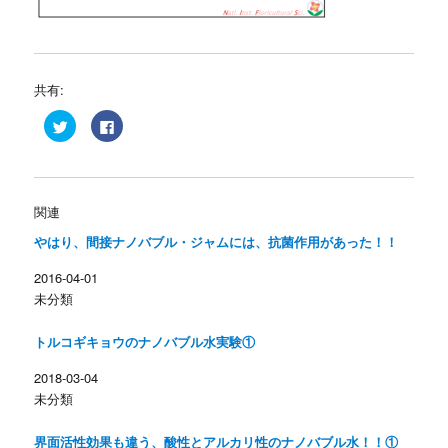
共有:
ク
F
リ
a
ッ
c
ク
e
し
b
て
o
T
o
w
k
関連
i
で
t
共
やはり、間接ナノバブル・ジャムには、抗菌作用があった！！
t
有
e
す
r
る
2016-04-01
で
に
共
は
未分類
有
ク
(
リ
新
ッ
し
ク
トルコギキョウのナノバブル水実験①
い
し
ウ
て
ィ
く
2018-03-04
ン
だ
未分類
ド
さ
ウ
い
で
(
開
新
界面活性効果も違う、酸性とアルカリ性のナノバブル水！！①
き
し