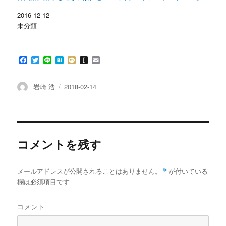
ま
い
す
ウ
2016-12-12
)
ィ
ン
未分類
ド
ウ
で
開
き
F
T
L
H
M
I
E
ま
す
a
w
i
a
i
n
m
)
c
i
n
t
x
s
a
e
t
e
e
i
t
i
投
投
岩崎 浩
2018-02-14
b
t
n
a
l
稿
稿
o
e
a
p
者
日:
o
r
a
k
p
e
r
コメントを残す
メールアドレスが公開されることはありません。
*
が付いている
欄は必須項目です
コメント