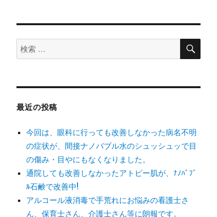
ョ
ン
検
検
索
索
対
象:
最近の投稿
今回は、眼科に行っても改善しなかった病名不明
の症状が、間接ナノバブル水のシュッシュッで目
の傷み・目やにもなくなりました。
通院しても改善しなかったアトピー肌が、ﾅﾉﾊﾞﾌﾞ
ﾙ石鹸で改善中!
アルコール液消毒で手荒れにお悩みの看護士さ
ん、保育士さん、介護士さん等に朗報です。