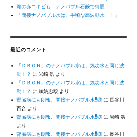
頬の赤ニキビも、ナノバブル石鹸で綺麗！
「間接ナノバブル水は、手頃な高波動水！！」
最近のコメント
「ＤＢＯＮ」のナノバブル水は、気功水と同じ波
動！？
に
岩崎 浩
より
「ＤＢＯＮ」のナノバブル水は、気功水と同じ波
動！？
に
加納忠毅
より
腎臓病にも朗報、間接ナノバブル水!!③
に
長谷川
百合
より
腎臓病にも朗報、間接ナノバブル水!!③
に
岩崎 浩
より
腎臓病にも朗報、間接ナノバブル水!!③
に
長谷川