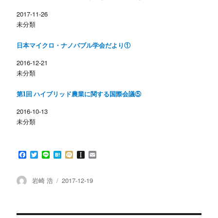
e
す
r
る
2017-11-26
で
に
共
は
未分類
有
ク
(
リ
新
ッ
し
ク
日本マイクロ・ナノバブル学会だより①
い
し
ウ
て
ィ
く
2016-12-21
ン
だ
未分類
ド
さ
ウ
い
で
(
開
新
第1回 ハイブリッド農業に関する国際会議⑤
き
し
ま
い
す
ウ
2016-10-13
)
ィ
ン
未分類
ド
ウ
で
開
き
F
T
L
H
M
I
E
ま
す
a
w
i
a
i
n
m
)
c
i
n
t
x
s
a
e
t
e
e
i
t
i
投
投
岩崎 浩
2017-12-19
b
t
n
a
l
稿
稿
o
e
a
p
者
日:
o
r
a
k
p
e