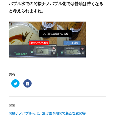
バブル水での間接ナノバブル化では醤油は苦くなる
と考えられますね。
共有:
ク
F
リ
a
ッ
c
ク
e
し
b
て
o
T
o
w
k
関連
i
で
t
共
間接ナノバブル化は、浸け置き期間で新たな変化④
t
有