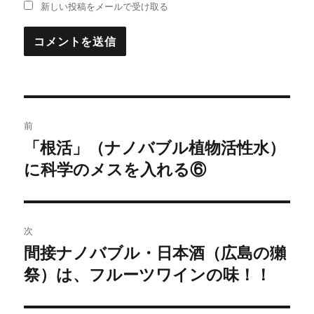
新しい投稿をメールで受け取る
投
前
稿
「根活」（ナノバブル植物活性水）
過
に科学のメスを入れる⑥
去
ナ
の
ビ
投
稿:
ゲ
次
間接ナノバブル・日本酒（広島の獺
次
ー
祭）は、フルーツワインの味！！
の
シ
投
稿: