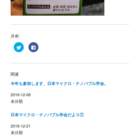
共有:
ク
F
リ
a
ッ
c
ク
e
し
b
て
o
T
o
w
k
関連
i
で
t
共
今年も参加します、日本マイクロ・ナノバブル学会。
t
有
e
す
r
る
2016-12-06
で
に
共
は
未分類
有
ク
(
リ
新
ッ
し
ク
日本マイクロ・ナノバブル学会だより①
い
し
ウ
て
ィ
く
2016-12-21
ン
だ
未分類
ド
さ
ウ
い
で
(