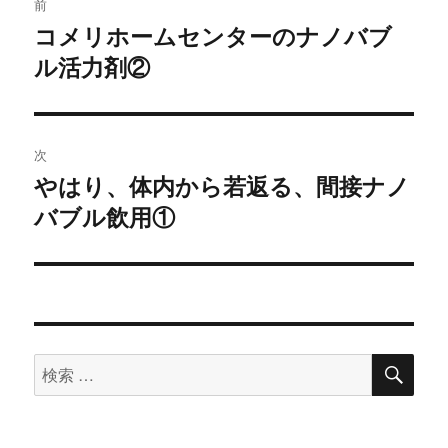
前
稿
コメリホームセンターのナノバブ
過
ル活力剤②
去
ナ
の
ビ
投
稿:
ゲ
次
やはり、体内から若返る、間接ナノ
次
ー
バブル飲用①
の
シ
投
稿:
ョ
ン
検
検
索
索
対