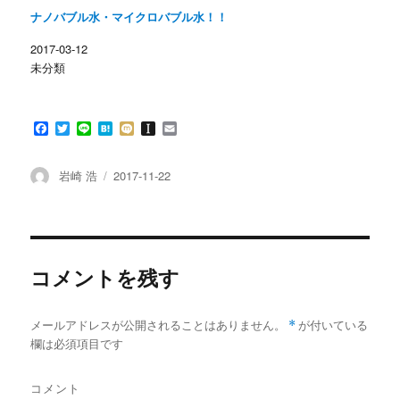
開
新
ナノバブル水・マイクロバブル水！！
き
し
ま
い
す
ウ
2017-03-12
)
ィ
ン
未分類
ド
ウ
で
開
き
F
T
L
H
M
I
E
ま
す
a
w
i
a
i
n
m
)
c
i
n
t
x
s
a
e
t
e
e
i
t
i
投
投
岩崎 浩
2017-11-22
b
t
n
a
l
稿
稿
o
e
a
p
者
日:
o
r
a
k
p
e
r
コメントを残す
メールアドレスが公開されることはありません。
*
が付いている
欄は必須項目です
コメント