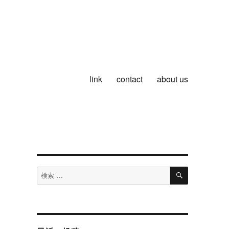
link
contact
about us
検
検
索
索
対
象: