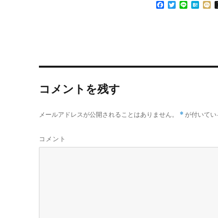
F
T
L
H
ウ
い
で
(
a
w
i
a
i
開
新
c
i
n
t
x
き
し
e
t
e
e
i
ま
い
す
ウ
b
t
n
)
ィ
o
e
a
ン
o
r
ド
ウ
k
で
開
き
ま
コメントを残す
す
)
メールアドレスが公開されることはありません。
*
が付いてい
コメント