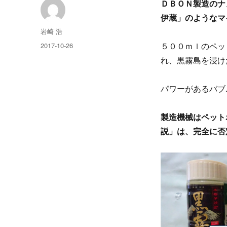
ＤＢＯＮ製造のナ
伊蔵」のようなマ
投
岩崎 浩
稿
投
2017-10-26
５００ｍｌのペッ
者
稿
れ、黒霧島を浸け
日:
パワーがあるバブ
製造機械はペット
説」は、完全に否