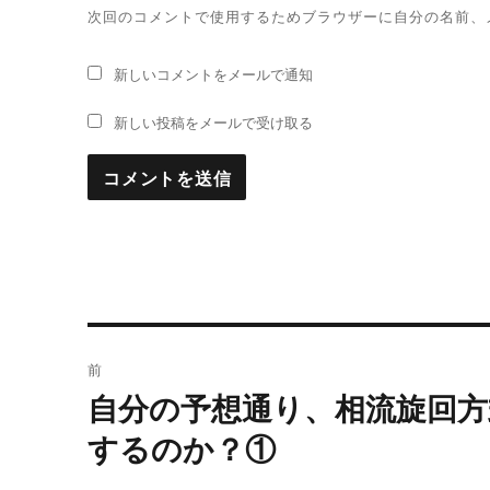
次回のコメントで使用するためブラウザーに自分の名前、
新しいコメントをメールで通知
新しい投稿をメールで受け取る
投
前
稿
自分の予想通り、相流旋回
過
去
ナ
するのか？①
の
ビ