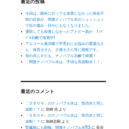
最近の投稿
今回は、眼科に行っても改善しなかった病名不
明の症状が、間接ナノバブル水のシュッシュッ
で目の傷み・目やにもなくなりました。
通院しても改善しなかったアトピー肌が、ﾅﾉﾊﾞ
ﾌﾞﾙ石鹸で改善中!
アルコール液消毒で手荒れにお悩みの看護士さ
ん、保育士さん、介護士さん等に朗報です。
頬の赤ニキビも、ナノバブル石鹸で綺麗！
「間接ナノバブル水は、手頃な高波動水！！」
最近のコメント
「ＤＢＯＮ」のナノバブル水は、気功水と同じ
波動！？
に
岩崎 浩
より
「ＤＢＯＮ」のナノバブル水は、気功水と同じ
波動！？
に
加納忠毅
より
腎臓病にも朗報、間接ナノバブル水!!③
に
長谷