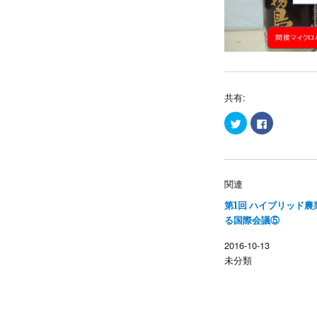
共有:
ク
F
リ
a
ッ
c
ク
e
し
b
て
o
T
o
w
k
関連
i
で
t
共
第1回 ハイブリッド農
t
有
e
す
る国際会議⑤
r
る
で
に
共
は
2016-10-13
有
ク
(
リ
未分類
新
ッ
し
ク
い
し
ウ
て
ィ
く
ン
だ
ド
さ