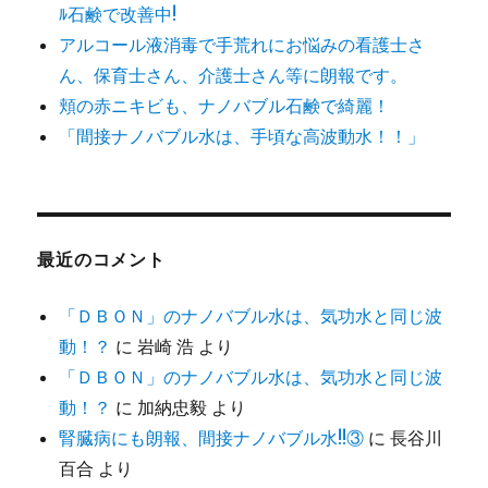
ﾙ石鹸で改善中!
アルコール液消毒で手荒れにお悩みの看護士さ
ん、保育士さん、介護士さん等に朗報です。
頬の赤ニキビも、ナノバブル石鹸で綺麗！
「間接ナノバブル水は、手頃な高波動水！！」
最近のコメント
「ＤＢＯＮ」のナノバブル水は、気功水と同じ波
動！？
に
岩崎 浩
より
「ＤＢＯＮ」のナノバブル水は、気功水と同じ波
動！？
に
加納忠毅
より
腎臓病にも朗報、間接ナノバブル水!!③
に
長谷川
百合
より