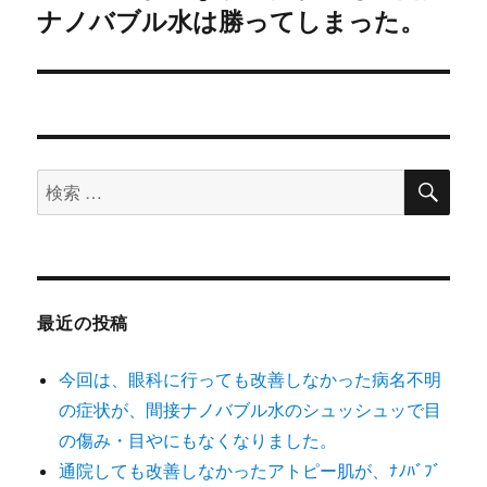
ナノバブル水は勝ってしまった。
の
ー
投
シ
稿:
ョ
ン
検
検
索
索
対
象:
最近の投稿
今回は、眼科に行っても改善しなかった病名不明
の症状が、間接ナノバブル水のシュッシュッで目
の傷み・目やにもなくなりました。
通院しても改善しなかったアトピー肌が、ﾅﾉﾊﾞﾌﾞ