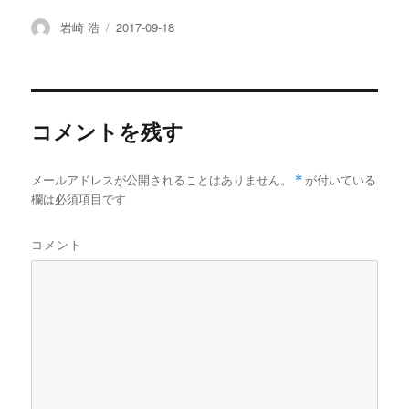
)
c
i
n
t
x
s
a
e
t
e
e
i
t
i
投
投
岩崎 浩
2017-09-18
b
t
n
a
l
稿
稿
o
e
a
p
者
日:
o
r
a
k
p
e
r
コメントを残す
メールアドレスが公開されることはありません。
*
が付いている
欄は必須項目です
コメント