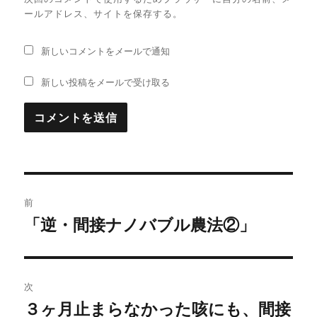
ールアドレス、サイトを保存する。
新しいコメントをメールで通知
新しい投稿をメールで受け取る
投
前
稿
「逆・間接ナノバブル農法②」
過
去
ナ
の
ビ
投
次
稿:
ゲ
３ヶ月止まらなかった咳にも、間接
次