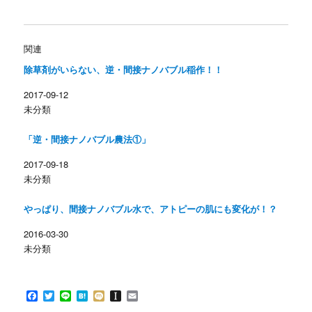
ッ
c
ク
e
し
b
て
o
T
o
w
k
関連
i
で
t
共
除草剤がいらない、逆・間接ナノバブル稲作！！
t
有
e
す
r
る
2017-09-12
で
に
共
は
未分類
有
ク
(
リ
新
ッ
し
ク
「逆・間接ナノバブル農法①」
い
し
ウ
て
ィ
く
2017-09-18
ン
だ
未分類
ド
さ
ウ
い
で
(
開
新
やっぱり、間接ナノバブル水で、アトピーの肌にも変化が！？
き
し
ま
い
す
ウ
2016-03-30
)
ィ
ン
未分類
ド
ウ
で
開
き
F
T
L
H
M
I
E
ま
す
a
w
i
a
i
n
m