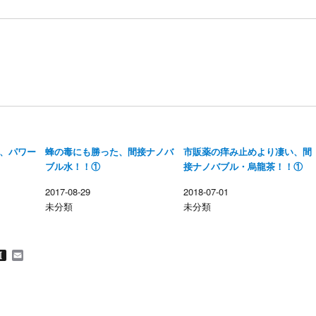
、パワー
蜂の毒にも勝った、間接ナノバ
市販薬の痒み止めより凄い、間
ブル水！！①
接ナノバブル・烏龍茶！！①
2017-08-29
2018-07-01
未分類
未分類
M
I
E
n
m
s
a
t
i
a
l
p