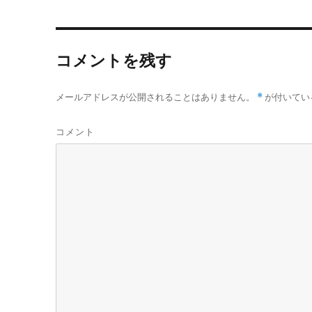
)
ィ
o
r
ン
k
ド
ウ
で
開
コメントを残す
き
ま
す
)
メールアドレスが公開されることはありません。
*
が付いてい
コメント