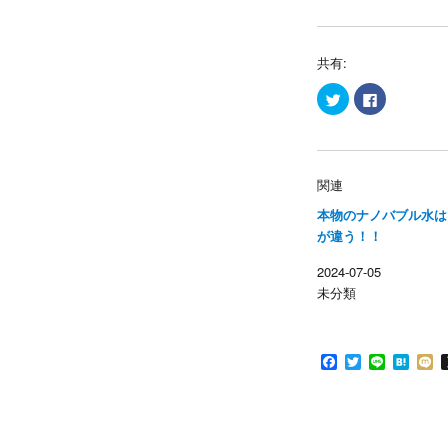
共有:
ク
F
リ
a
ッ
c
ク
e
し
b
て
o
T
o
w
k
関連
i
で
t
共
本物のナノバブル水は
t
有
e
す
が違う！！
r
る
で
に
共
は
2024-07-05
有
ク
(
リ
未分類
新
ッ
し
ク
い
し
ウ
て
ィ
く
ン
だ
F
T
L
H
ド
さ
a
w
i
a
i
ウ
い
c
i
n
t
x
で
(
開
新
e
t
e
e
i
き
し
b
t
n
ま
い
o
e
a
す
ウ