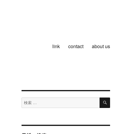
link
contact
about us
検
検
索
索
対
象: