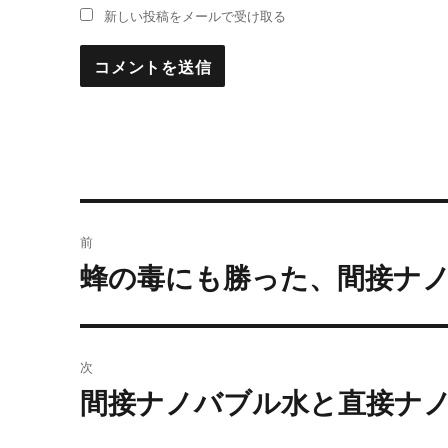
新しい投稿をメールで受け取る
投
前
稿
蜂の毒にも勝った、間接ナ
過
去
ナ
の
ビ
投
次
稿:
ゲ
間接ナノバブル水と直接ナ
次
の
ー