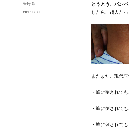
投
岩崎 浩
とうとう、パンパ
稿
投
2017-08-30
したら、超人だっ
者
稿
日:
またまた、現代医
・蜂に刺されても
・蜂に刺されても
・蜂に刺されても