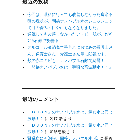
最近の投稿
今回は、眼科に行っても改善しなかった病名不
明の症状が、間接ナノバブル水のシュッシュッ
で目の傷み・目やにもなくなりました。
通院しても改善しなかったアトピー肌が、ﾅﾉﾊﾞ
ﾌﾞﾙ石鹸で改善中!
アルコール液消毒で手荒れにお悩みの看護士さ
ん、保育士さん、介護士さん等に朗報です。
頬の赤ニキビも、ナノバブル石鹸で綺麗！
「間接ナノバブル水は、手頃な高波動水！！」
最近のコメント
「ＤＢＯＮ」のナノバブル水は、気功水と同じ
波動！？
に
岩崎 浩
より
「ＤＢＯＮ」のナノバブル水は、気功水と同じ
波動！？
に
加納忠毅
より
腎臓病にも朗報、間接ナノバブル水!!③
に
長谷