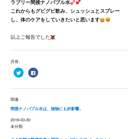
ラブリー間接ナノバブル水
これからもグビグビ飲み、シュッシュとスプレー
し、体のケアをしていきたいと思います
以上ご報告でした
共有:
ク
F
リ
a
ッ
c
ク
e
し
b
て
o
T
o
w
k
関連
i
で
t
共
間接ナノバブル水は、植物にも好影響。
t
有
e
す
r
る
2016-03-30
で
に
共
は
未分類
有
ク
(
リ
新
ッ
し
ク