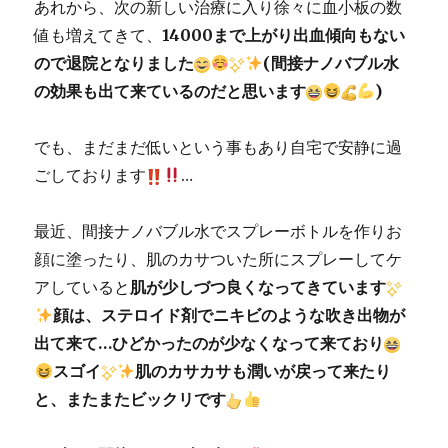
あれから、次の新しい治療に入り徐々に血小板の数
値も増えてきて、
14000まで上がり出血傾向もない
ので退院となりました
(間接ナノバブル水
の効果も出て来ているのだと思います
)
でも、まだまだ低いという事もあり自宅で安静に過
ごしております
…
最近、間接ナノバブル水でスプレーボトルを作りお
顔に塗ったり、肌のカサついた所にスプレーしてケ
アしていると
肌が少しづつ良くなってきています
顔は、ステロイド剤でニキビのような吹き出物が
出て来て…ひどかったのが少なくなって来ており
スゴイ
肌のカサカサも潤いが戻って来たり
と、またまたビックリです