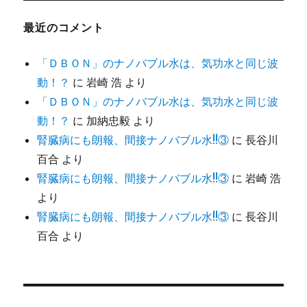
最近のコメント
「ＤＢＯＮ」のナノバブル水は、気功水と同じ波
動！？
に
岩崎 浩
より
「ＤＢＯＮ」のナノバブル水は、気功水と同じ波
動！？
に
加納忠毅
より
腎臓病にも朗報、間接ナノバブル水!!③
に
長谷川
百合
より
腎臓病にも朗報、間接ナノバブル水!!③
に
岩崎 浩
より
腎臓病にも朗報、間接ナノバブル水!!③
に
長谷川
百合
より