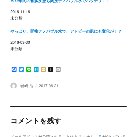
６０年間の腎臓疾患も間接ナノバブル水でバッチリ！！
い
し
ウ
て
ィ
く
2016-11-16
ン
だ
未分類
ド
さ
ウ
い
で
(
開
新
やっぱり、間接ナノバブル水で、アトピーの肌にも変化が！？
き
し
ま
い
す
ウ
2016-03-30
)
ィ
ン
未分類
ド
ウ
で
開
き
F
T
L
H
M
I
E
ま
す
a
w
i
a
i
n
m
)
c
i
n
t
x
s
a
e
t
e
e
i
t
i
投
投
岩崎 浩
2017-06-21
b
t
n
a
l
稿
稿
o
e
a
p
者
日:
o
r
a
k
p
e
r
コメントを残す
メールアドレスが公開されることはありません。
*
が付いている