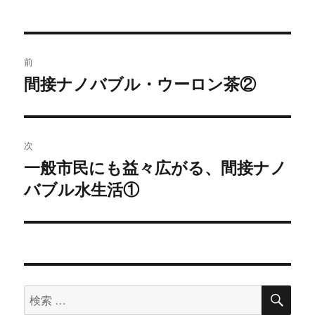
投
前
稿
間接ナノバブル・ウーロン茶②
過
去
ナ
の
ビ
投
次
稿:
ゲ
一般市民にも益々広がる、間接ナノ
次
バブル水生活①
の
ー
投
シ
稿:
ョ
ン
検
検
索
索