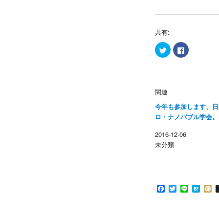
共有:
ク
F
リ
a
ッ
c
ク
e
し
b
て
o
T
o
w
k
関連
i
で
t
共
今年も参加します、日
t
有
e
す
ロ・ナノバブル学会。
r
る
で
に
共
は
2016-12-06
有
ク
(
リ
未分類
新
ッ
し
ク
い
し
ウ
て
ィ
く
ン
だ
ド
さ
F
T
L
H
ウ
い
で
(
a
w
i
a
i
開
新
c
i
n
t
x
き
し
e
t
e
e
i
ま
い
す
ウ