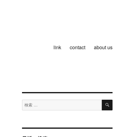
link
contact
about us
検
検
索
索
対
象: