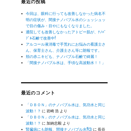
最近の投稿
今回は、眼科に行っても改善しなかった病名不
明の症状が、間接ナノバブル水のシュッシュッ
で目の傷み・目やにもなくなりました。
通院しても改善しなかったアトピー肌が、ﾅﾉﾊﾞ
ﾌﾞﾙ石鹸で改善中!
アルコール液消毒で手荒れにお悩みの看護士さ
ん、保育士さん、介護士さん等に朗報です。
頬の赤ニキビも、ナノバブル石鹸で綺麗！
「間接ナノバブル水は、手頃な高波動水！！」
最近のコメント
「ＤＢＯＮ」のナノバブル水は、気功水と同じ
波動！？
に
岩崎 浩
より
「ＤＢＯＮ」のナノバブル水は、気功水と同じ
波動！？
に
加納忠毅
より
腎臓病にも朗報、間接ナノバブル水!!③
に
長谷