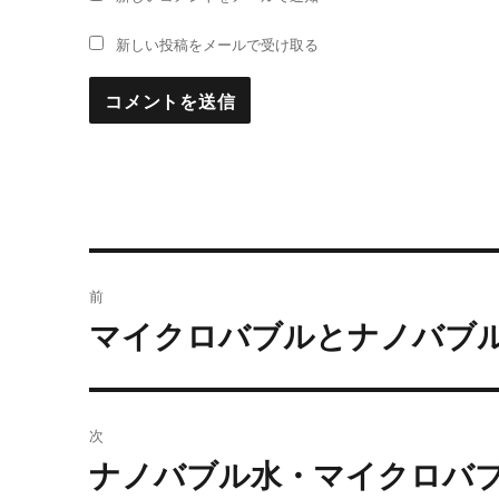
新しい投稿をメールで受け取る
投
前
稿
マイクロバブルとナノバブ
過
去
ナ
の
ビ
投
次
稿:
ゲ
ナノバブル水・マイクロバ
次