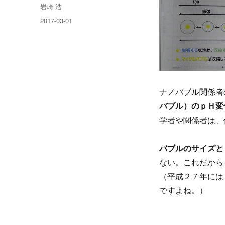
投
岩崎 浩
稿
投
2017-03-01
者
稿
日:
ナノバブル関係者
バブル）のｐＨ変
学者や関係
バブルのサイズと
ない。これだから
（平成２７年には
ですよね。）