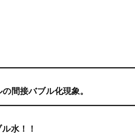
ルの間接バブル化現象。
ブル水！！