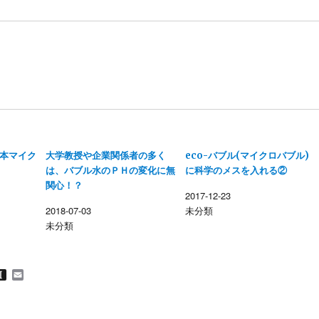
本マイク
大学教授や企業関係者の多く
eco-バブル(マイクロバブル)
は、バブル水のＰＨの変化に無
に科学のメスを入れる②
関心！？
2017-12-23
2018-07-03
未分類
未分類
M
I
E
n
m
s
a
t
i