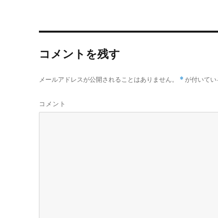
b
t
n
)
ィ
o
e
a
ン
o
r
ド
ウ
k
で
開
き
ま
コメントを残す
す
)
メールアドレスが公開されることはありません。
*
が付いてい
コメント