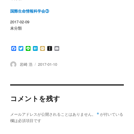
ウ
い
で
(
開
新
国際生命情報科学会③
き
し
ま
い
す
ウ
2017-02-09
)
ィ
ン
未分類
ド
ウ
で
開
き
F
T
L
H
M
I
E
ま
す
a
w
i
a
i
n
m
)
c
i
n
t
x
s
a
e
t
e
e
i
t
i
投
投
岩崎 浩
2017-01-10
b
t
n
a
l
稿
稿
o
e
a
p
者
日:
o
r
a
k
p
e
r
コメントを残す
メールアドレスが公開されることはありません。
*
が付いている
欄は必須項目です