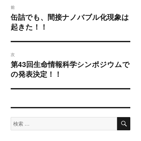
投
前
稿
缶詰でも、間接ナノバブル化現象は
過
起きた！！
去
ナ
の
ビ
投
稿:
ゲ
次
第43回生命情報科学シンポジウムで
次
ー
の発表決定！！
の
シ
投
稿:
ョ
ン
検
検
索
索
対