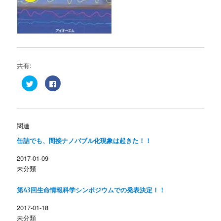
共有:
ク
F
リ
a
ッ
c
ク
e
し
b
て
o
T
o
w
k
関連
i
で
t
共
缶詰でも、間接ナノバブル化現象は起きた！！
t
有
e
す
r
る
2017-01-09
で
に
共
は
未分類
有
ク
(
リ
新
ッ
し
ク
第43回生命情報科学シンポジウムでの発表決定！！
い
し
ウ
て
ィ
く
2017-01-18
ン
だ
未分類
ド
さ