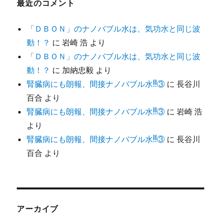
最近のコメント
「ＤＢＯＮ」のナノバブル水は、気功水と同じ波
動！？
に
岩崎 浩
より
「ＤＢＯＮ」のナノバブル水は、気功水と同じ波
動！？
に
加納忠毅
より
腎臓病にも朗報、間接ナノバブル水!!③
に
長谷川
百合
より
腎臓病にも朗報、間接ナノバブル水!!③
に
岩崎 浩
より
腎臓病にも朗報、間接ナノバブル水!!③
に
長谷川
百合
より
アーカイブ