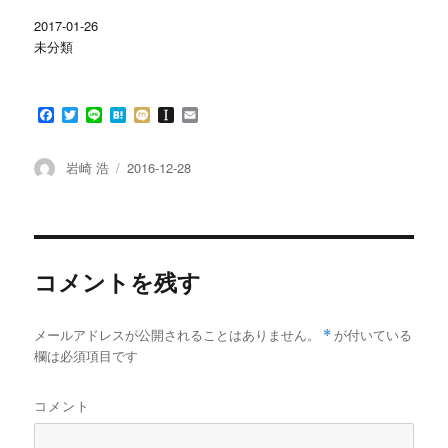
ま
い
す
ウ
2017-01-26
)
ィ
ン
未分類
ド
ウ
で
開
き
F
T
L
H
M
I
E
ま
す
a
w
i
a
i
n
m
)
c
i
n
t
x
s
a
e
t
e
e
i
t
i
投
投
岩崎 浩
2016-12-28
b
t
n
a
l
稿
稿
o
e
a
p
者
日:
o
r
a
k
p
e
r
コメントを残す
メールアドレスが公開されることはありません。
*
が付いている
欄は必須項目です
コメント