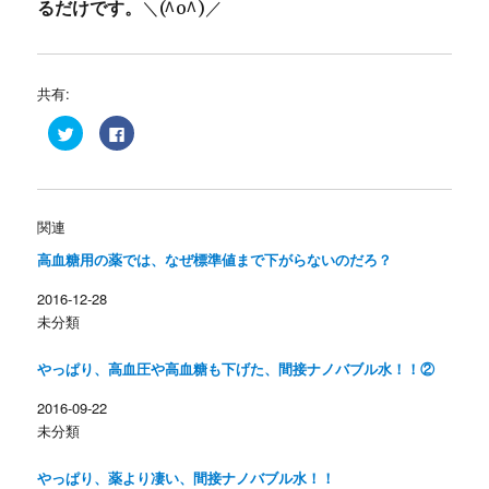
るだけです。
＼(^o^)／
共有:
ク
F
リ
a
ッ
c
ク
e
し
b
て
o
T
o
w
k
関連
i
で
t
共
高血糖用の薬では、なぜ標準値まで下がらないのだろ？
t
有
e
す
r
る
2016-12-28
で
に
共
は
未分類
有
ク
(
リ
新
ッ
し
ク
やっぱり、高血圧や高血糖も下げた、間接ナノバブル水！！②
い
し
ウ
て
ィ
く
2016-09-22
ン
だ
未分類
ド
さ
ウ
い
で
(
開
新
やっぱり、薬より凄い、間接ナノバブル水！！
き
し