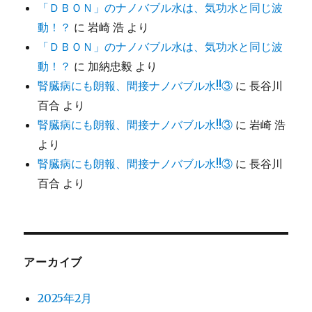
「ＤＢＯＮ」のナノバブル水は、気功水と同じ波
動！？
に
岩崎 浩
より
「ＤＢＯＮ」のナノバブル水は、気功水と同じ波
動！？
に
加納忠毅
より
腎臓病にも朗報、間接ナノバブル水!!③
に
長谷川
百合
より
腎臓病にも朗報、間接ナノバブル水!!③
に
岩崎 浩
より
腎臓病にも朗報、間接ナノバブル水!!③
に
長谷川
百合
より
アーカイブ
2025年2月