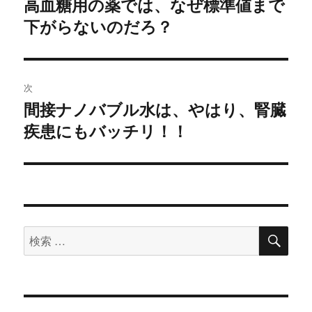
高血糖用の薬では、なぜ標準値まで
過
下がらないのだろ？
去
ナ
の
ビ
投
稿:
ゲ
次
間接ナノバブル水は、やはり、腎臓
次
ー
疾患にもバッチリ！！
の
シ
投
稿:
ョ
ン
検
検
索
索
対
象: