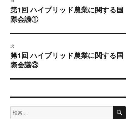
前
稿
第1回 ハイブリッド農業に関する国
過
際会議①
去
ナ
の
ビ
投
稿:
ゲ
次
第1回 ハイブリッド農業に関する国
次
ー
際会議③
の
シ
投
稿:
ョ
ン
検
検
索
索
対
象: