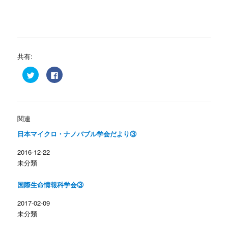
共有:
ク
F
リ
a
ッ
c
ク
e
し
b
て
o
T
o
w
k
関連
i
で
t
共
日本マイクロ・ナノバブル学会だより③
t
有
e
す
r
る
2016-12-22
で
に
共
は
未分類
有
ク
(
リ
新
ッ
し
ク
国際生命情報科学会③
い
し
ウ
て
ィ
く
2017-02-09
ン
だ
未分類
ド
さ
ウ
い
で
(