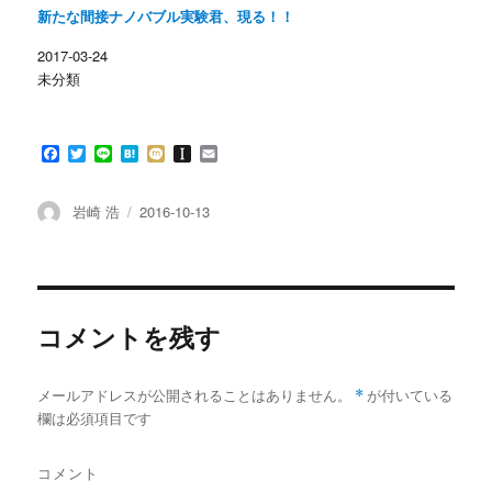
開
新
新たな間接ナノバブル実験君、現る！！
き
し
ま
い
す
ウ
2017-03-24
)
ィ
ン
未分類
ド
ウ
で
開
き
F
T
L
H
M
I
E
ま
す
a
w
i
a
i
n
m
)
c
i
n
t
x
s
a
e
t
e
e
i
t
i
投
投
岩崎 浩
2016-10-13
b
t
n
a
l
稿
稿
o
e
a
p
者
日:
o
r
a
k
p
e
r
コメントを残す
メールアドレスが公開されることはありません。
*
が付いている
欄は必須項目です
コメント