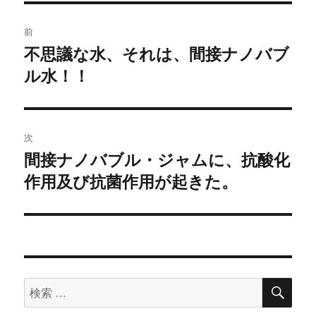
投
前
稿
不思議な水、それは、間接ナノバブ
過
ル水！！
去
ナ
の
ビ
投
稿:
ゲ
次
間接ナノバブル・ジャムに、抗酸化
次
ー
作用及び抗菌作用が起きた。
の
シ
投
稿:
ョ
ン
検
検
索
索