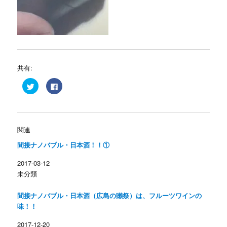
共有:
ク
F
リ
a
ッ
c
ク
e
し
b
て
o
T
o
w
k
関連
i
で
t
共
間接ナノバブル・日本酒！！①
t
有
e
す
r
る
2017-03-12
で
に
共
は
未分類
有
ク
(
リ
新
ッ
し
ク
間接ナノバブル・日本酒（広島の獺祭）は、フルーツワインの
い
し
ウ
て
味！！
ィ
く
ン
だ
2017-12-20
ド
さ