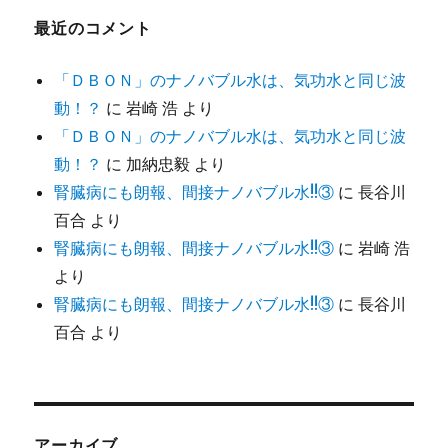
最近のコメント
「ＤＢＯＮ」のナノバブル水は、気功水と同じ波
動！？
に
岩崎 浩
より
「ＤＢＯＮ」のナノバブル水は、気功水と同じ波
動！？
に
加納忠毅
より
腎臓病にも朗報、間接ナノバブル水!!③
に
長谷川
百合
より
腎臓病にも朗報、間接ナノバブル水!!③
に
岩崎 浩
より
腎臓病にも朗報、間接ナノバブル水!!③
に
長谷川
百合
より
アーカイブ