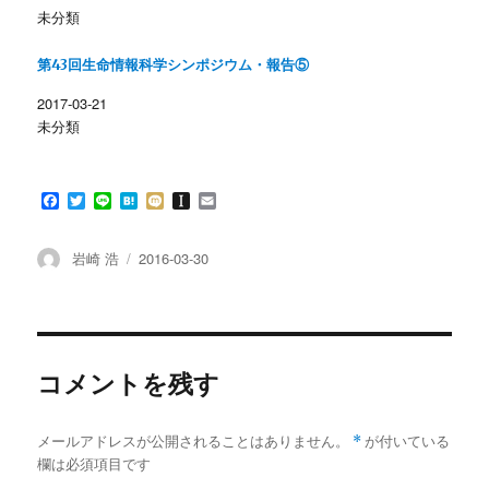
ウ
い
未分類
で
(
開
新
き
し
ま
い
第43回生命情報科学シンポジウム・報告⑤
す
ウ
)
ィ
ン
2017-03-21
ド
未分類
ウ
で
開
き
ま
す
F
T
L
H
M
I
E
)
a
w
i
a
i
n
m
c
i
n
t
x
s
a
e
t
e
e
i
t
i
投
投
岩崎 浩
2016-03-30
b
t
n
a
l
稿
稿
o
e
a
p
者
日:
o
r
a
k
p
e
r
コメントを残す
メールアドレスが公開されることはありません。
*
が付いている
欄は必須項目です