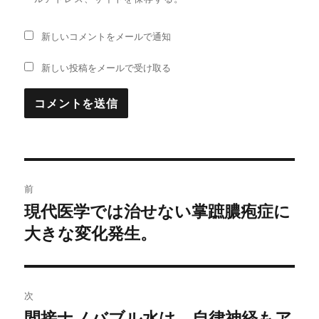
新しいコメントをメールで通知
新しい投稿をメールで受け取る
投
前
稿
現代医学では治せない掌蹠膿疱症に
過
大きな変化発生。
去
ナ
の
ビ
投
稿:
ゲ
次
間接ナノバブル水は、自律神経もア
次