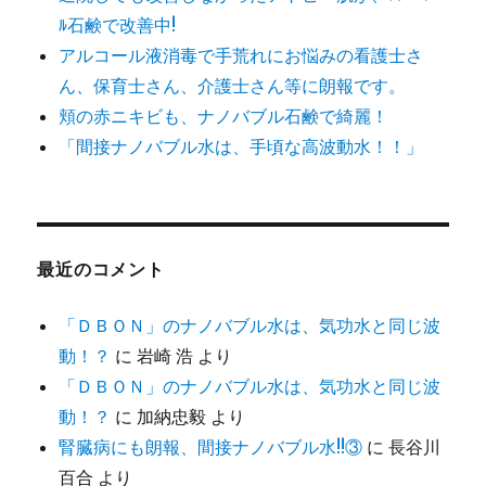
ﾙ石鹸で改善中!
アルコール液消毒で手荒れにお悩みの看護士さ
ん、保育士さん、介護士さん等に朗報です。
頬の赤ニキビも、ナノバブル石鹸で綺麗！
「間接ナノバブル水は、手頃な高波動水！！」
最近のコメント
「ＤＢＯＮ」のナノバブル水は、気功水と同じ波
動！？
に
岩崎 浩
より
「ＤＢＯＮ」のナノバブル水は、気功水と同じ波
動！？
に
加納忠毅
より
腎臓病にも朗報、間接ナノバブル水!!③
に
長谷川
百合
より