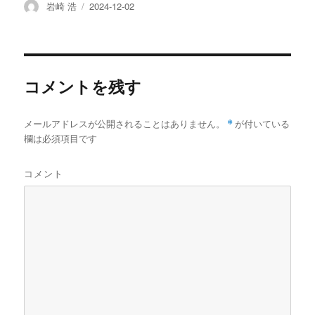
e
t
e
e
i
t
i
e
す
投
投
岩崎 浩
2024-12-02
r
る
b
t
n
a
l
稿
で
に
稿
o
e
a
p
共
は
者
日:
o
r
a
有
ク
(
リ
k
p
新
ッ
e
し
ク
r
い
し
ウ
て
コメントを残す
ィ
く
ン
だ
ド
さ
ウ
い
で
(
メールアドレスが公開されることはありません。
*
が付いている
開
新
き
し
欄は必須項目です
ま
い
す
ウ
)
ィ
ン
コメント
ド
ウ
で
開
き
ま
す
)