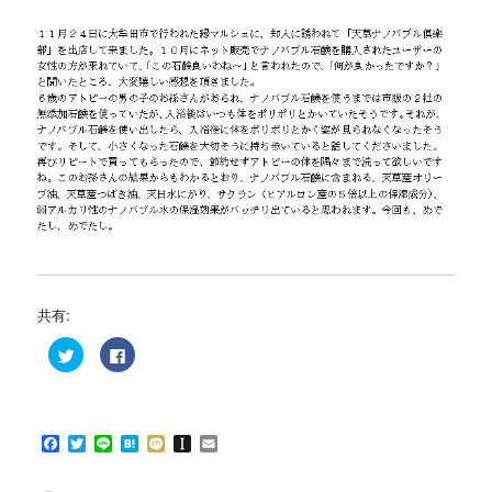
共有:
ク
F
リ
a
ッ
c
ク
e
し
b
て
o
T
o
F
T
L
H
M
I
E
w
k
i
で
a
w
i
a
i
n
m
t
共
c
i
n
t
x
s
a
t
有