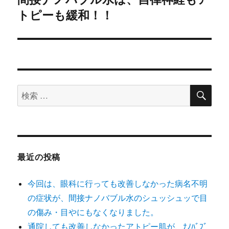
ー
トピーも緩和！！
の
シ
投
稿:
ョ
ン
検
検
索
索
対
象:
最近の投稿
今回は、眼科に行っても改善しなかった病名不明
の症状が、間接ナノバブル水のシュッシュッで目
の傷み・目やにもなくなりました。
通院しても改善しなかったアトピー肌が、ﾅﾉﾊﾞﾌﾞ