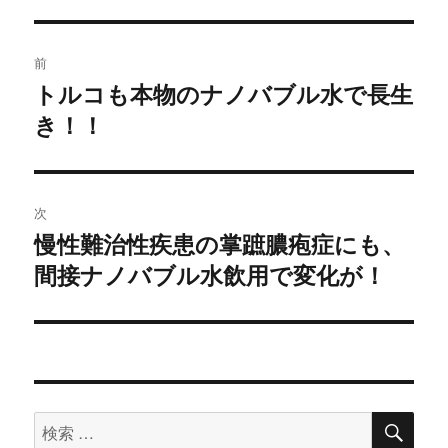
投
前
稿
トルコも本物のナノバブル水で長生
過
き！！
去
ナ
の
ビ
投
稿:
ゲ
次
慢性難治性疾患の掌蹠膿疱症にも、
次
ー
間接ナノバブル水飲用で変化が！
の
シ
投
稿:
ョ
ン
検
検
索