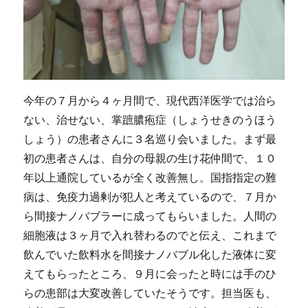
今年の７月から４ヶ月間で、現代西洋医学では治ら
ない、治せない、掌蹠膿疱症（しょうせきのうほう
しょう）の患者さんに３名巡り会いました。まず最
初の患者さんは、自分の母親の生け花仲間で、１０
年以上通院しているが全く改善無し。国指指定の難
病は、免疫力過剰が犯人と考えているので、７月か
ら間接ナノバブラーに成ってもらいました。人間の
細胞液は３ヶ月で入れ替わるのでと伝え、これまで
飲んでいた飲料水を間接ナノバブル化した液体に変
えてもらったところ、９月に会ったと時には手のひ
らの患部は大変改善していたそうです。担当医も、