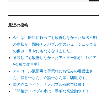
索
対
象:
最近の投稿
今回は、眼科に行っても改善しなかった病名不明
の症状が、間接ナノバブル水のシュッシュッで目
の傷み・目やにもなくなりました。
通院しても改善しなかったアトピー肌が、ﾅﾉﾊﾞﾌﾞ
ﾙ石鹸で改善中!
アルコール液消毒で手荒れにお悩みの看護士さ
ん、保育士さん、介護士さん等に朗報です。
頬の赤ニキビも、ナノバブル石鹸で綺麗！
「間接ナノバブル水は、手頃な高波動水！！」