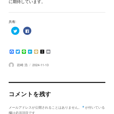
に期待しています。
共有:
ク
F
リ
a
ッ
c
ク
e
し
b
て
o
T
o
F
T
L
H
M
I
E
w
k
i
で
a
w
i
a
i
n
m
t
共
c
i
n
t
x
s
a
t
有
e
t
e
e
i
t
i
e
す
投
投
岩崎 浩
2024-11-13
r
る
b
t
n
a
l
稿
で
に
稿
o
e
a
p
共
は
者
日:
o
r
a
有
ク
(
リ
k
p
新
ッ
e
し
ク
r
い
し
ウ
て
コメントを残す
ィ
く
ン
だ
ド
さ
ウ
い
で
(
メールアドレスが公開されることはありません。
*
が付いている
開
新
き
し
欄は必須項目です