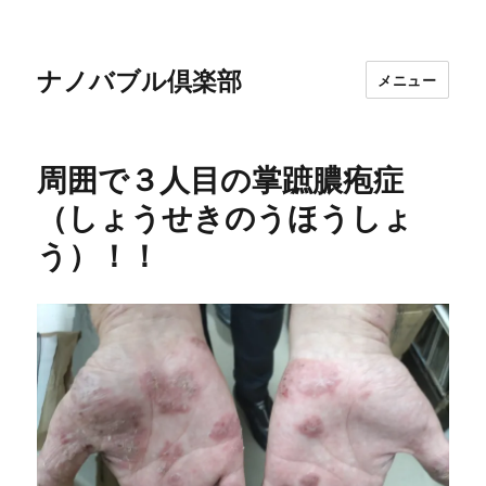
ナノバブル倶楽部
メニュー
周囲で３人目の掌蹠膿疱症
（しょうせきのうほうしょ
う）！！