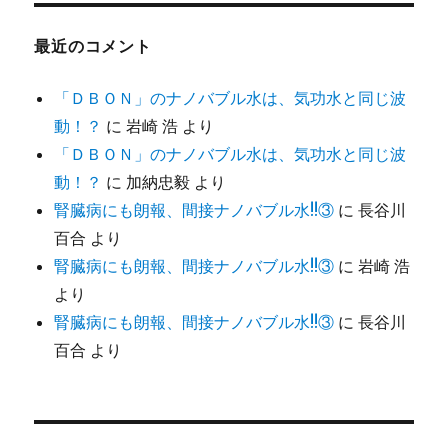
最近のコメント
「ＤＢＯＮ」のナノバブル水は、気功水と同じ波
動！？
に
岩崎 浩
より
「ＤＢＯＮ」のナノバブル水は、気功水と同じ波
動！？
に
加納忠毅
より
腎臓病にも朗報、間接ナノバブル水!!③
に
長谷川
百合
より
腎臓病にも朗報、間接ナノバブル水!!③
に
岩崎 浩
より
腎臓病にも朗報、間接ナノバブル水!!③
に
長谷川
百合
より