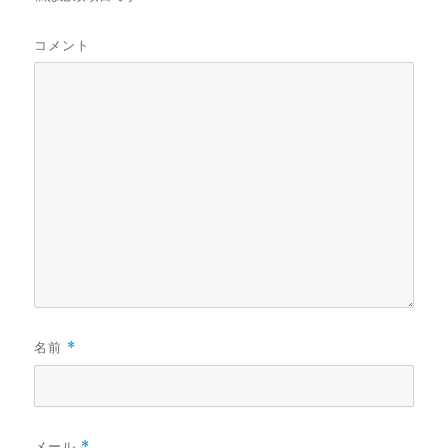
ま
い
す
ウ
)
ィ
ン
コメント
ド
ウ
で
開
き
ま
す
)
名前
*
メール
*