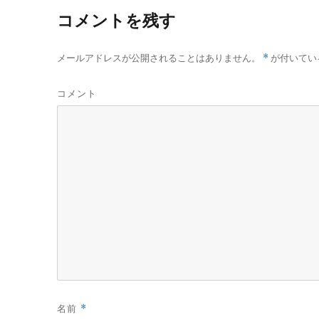
ウ
て
コメントを残す
ィ
く
ン
だ
ド
さ
ウ
い
で
(
メールアドレスが公開されることはありません。
*
が付いてい
開
新
き
し
ま
い
す
ウ
コメント
)
ィ
ン
ド
ウ
で
開
き
ま
す
)
名前
*