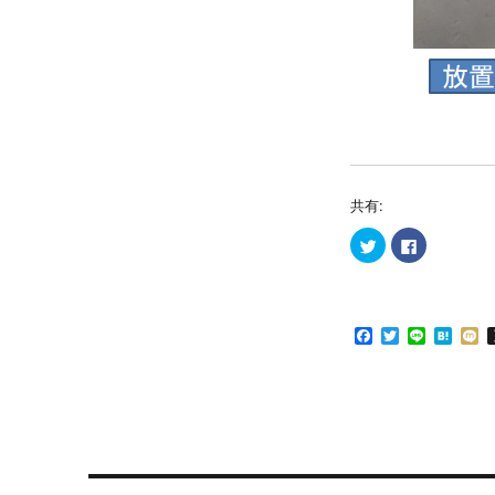
共有:
ク
F
リ
a
ッ
c
ク
e
し
b
て
o
T
o
F
T
L
H
w
k
i
で
a
w
i
a
i
t
共
c
i
n
t
x
t
有
e
t
e
e
i
e
す
r
る
b
t
n
で
に
o
e
a
共
は
o
r
有
ク
(
リ
k
新
ッ
し
ク
い
し