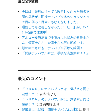
最近の投稿
今回は、眼科に行っても改善しなかった病名不
明の症状が、間接ナノバブル水のシュッシュッ
で目の傷み・目やにもなくなりました。
通院しても改善しなかったアトピー肌が、ﾅﾉﾊﾞ
ﾌﾞﾙ石鹸で改善中!
アルコール液消毒で手荒れにお悩みの看護士さ
ん、保育士さん、介護士さん等に朗報です。
頬の赤ニキビも、ナノバブル石鹸で綺麗！
「間接ナノバブル水は、手頃な高波動水！！」
最近のコメント
「ＤＢＯＮ」のナノバブル水は、気功水と同じ
波動！？
に
岩崎 浩
より
「ＤＢＯＮ」のナノバブル水は、気功水と同じ
波動！？
に
加納忠毅
より
腎臓病にも朗報、間接ナノバブル水!!③
に
長谷