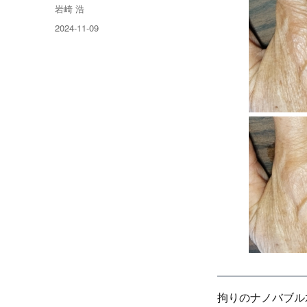
投
岩崎 浩
稿
投
2024-11-09
者
稿
日:
拘りのナノバブル