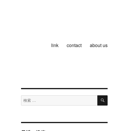
link
contact
about us
検
検
索
索
対
象: