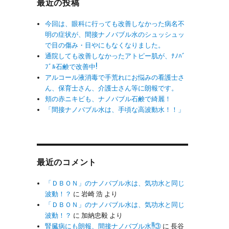
最近の投稿
今回は、眼科に行っても改善しなかった病名不
明の症状が、間接ナノバブル水のシュッシュッ
で目の傷み・目やにもなくなりました。
通院しても改善しなかったアトピー肌が、ﾅﾉﾊﾞ
ﾌﾞﾙ石鹸で改善中!
アルコール液消毒で手荒れにお悩みの看護士さ
ん、保育士さん、介護士さん等に朗報です。
頬の赤ニキビも、ナノバブル石鹸で綺麗！
「間接ナノバブル水は、手頃な高波動水！！」
最近のコメント
「ＤＢＯＮ」のナノバブル水は、気功水と同じ
波動！？
に
岩崎 浩
より
「ＤＢＯＮ」のナノバブル水は、気功水と同じ
波動！？
に
加納忠毅
より
腎臓病にも朗報、間接ナノバブル水!!③
に
長谷