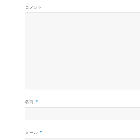
す
ウ
コメント
)
ィ
ン
ド
ウ
で
開
き
ま
す
)
名前
*
メール
*