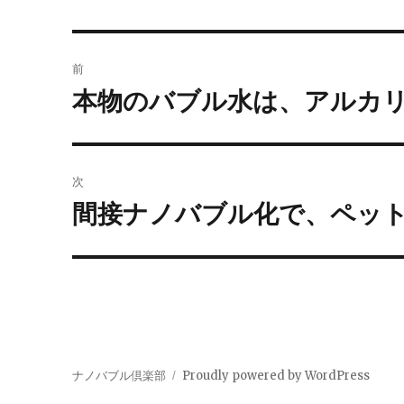
投
前
稿
本物のバブル水は、アルカ
過
去
ナ
の
ビ
投
次
稿:
ゲ
間接ナノバブル化で、ペッ
次
の
ー
投
シ
稿:
ョ
ン
ナノバブル倶楽部
Proudly powered by WordPress