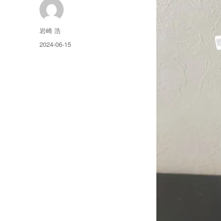
投
岩崎 浩
稿
投
2024-06-15
者
稿
日: