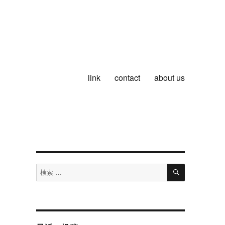
link
contact
about us
検
検
索
索
対
象: