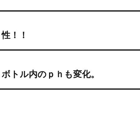
リ性！！
トボトル内のｐｈも変化。