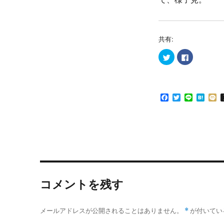
共有:
ク
F
リ
a
ッ
c
ク
e
し
b
て
o
T
o
F
T
L
H
w
k
i
で
a
w
i
a
i
t
共
c
i
n
t
x
t
有
e
t
e
e
i
e
す
r
る
b
t
n
で
に
o
e
a
共
は
o
r
有
ク
(
リ
k
新
ッ
し
ク
い
し
ウ
て
コメントを残す
ィ
く
ン
だ
ド
さ
ウ
い
で
(
メールアドレスが公開されることはありません。
*
が付いてい
開
新
き
し
ま
い