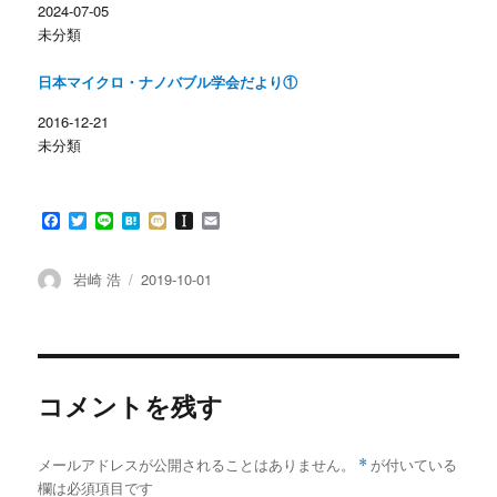
ィ
く
2024-07-05
ン
だ
未分類
ド
さ
ウ
い
で
(
開
新
日本マイクロ・ナノバブル学会だより①
き
し
ま
い
す
ウ
2016-12-21
)
ィ
ン
未分類
ド
ウ
で
開
き
F
T
L
H
M
I
E
ま
す
a
w
i
a
i
n
m
)
c
i
n
t
x
s
a
e
t
e
e
i
t
i
投
投
岩崎 浩
2019-10-01
b
t
n
a
l
稿
稿
o
e
a
p
者
日:
o
r
a
k
p
e
r
コメントを残す
メールアドレスが公開されることはありません。
*
が付いている
欄は必須項目です