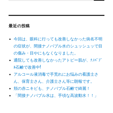
索
対
象:
最近の投稿
今回は、眼科に行っても改善しなかった病名不明
の症状が、間接ナノバブル水のシュッシュッで目
の傷み・目やにもなくなりました。
通院しても改善しなかったアトピー肌が、ﾅﾉﾊﾞﾌﾞ
ﾙ石鹸で改善中!
アルコール液消毒で手荒れにお悩みの看護士さ
ん、保育士さん、介護士さん等に朗報です。
頬の赤ニキビも、ナノバブル石鹸で綺麗！
「間接ナノバブル水は、手頃な高波動水！！」