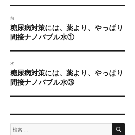
投
前
稿
糖尿病対策には、薬より、やっぱり
過
間接ナノバブル水①
去
ナ
の
ビ
投
稿:
ゲ
次
糖尿病対策には、薬より、やっぱり
次
ー
間接ナノバブル水③
の
シ
投
稿:
ョ
ン
検
検
索