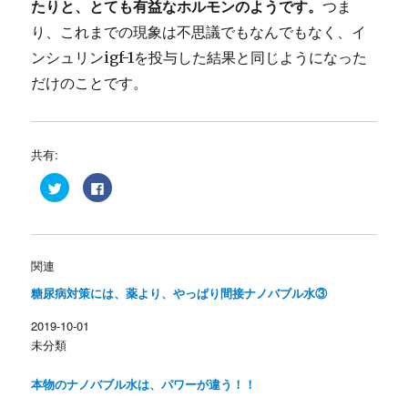
たりと、とても有益なホルモンのようです。
つま
り、これまでの現象は不思議でもなんでもなく、イ
ンシュリンigf-1を投与した結果と同じようになった
だけのことです。
共有:
ク
F
リ
a
ッ
c
ク
e
し
b
て
o
T
o
w
k
関連
i
で
t
共
糖尿病対策には、薬より、やっぱり間接ナノバブル水③
t
有
e
す
r
る
2019-10-01
で
に
共
は
未分類
有
ク
(
リ
新
ッ
し
ク
本物のナノバブル水は、パワーが違う！！
い
し
ウ
て