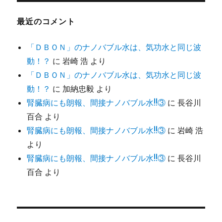
最近のコメント
「ＤＢＯＮ」のナノバブル水は、気功水と同じ波
動！？
に
岩崎 浩
より
「ＤＢＯＮ」のナノバブル水は、気功水と同じ波
動！？
に
加納忠毅
より
腎臓病にも朗報、間接ナノバブル水!!③
に
長谷川
百合
より
腎臓病にも朗報、間接ナノバブル水!!③
に
岩崎 浩
より
腎臓病にも朗報、間接ナノバブル水!!③
に
長谷川
百合
より