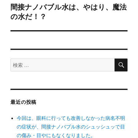
ー
間接ナノバブル水は、やはり、魔法
次
シ
の水だ！？
の
投
ョ
稿:
ン
検
検
索
索
対
象:
最近の投稿
今回は、眼科に行っても改善しなかった病名不明
の症状が、間接ナノバブル水のシュッシュッで目
の傷み・目やにもなくなりました。