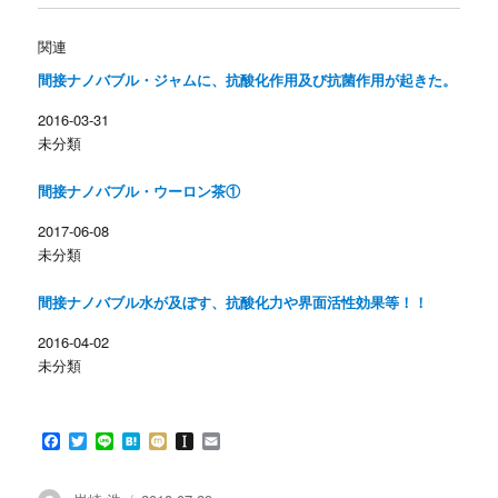
し
b
て
o
T
o
w
k
関連
i
で
t
共
間接ナノバブル・ジャムに、抗酸化作用及び抗菌作用が起きた。
t
有
e
す
r
る
2016-03-31
で
に
共
は
未分類
有
ク
(
リ
新
ッ
し
ク
間接ナノバブル・ウーロン茶①
い
し
ウ
て
ィ
く
2017-06-08
ン
だ
未分類
ド
さ
ウ
い
で
(
開
新
間接ナノバブル水が及ぼす、抗酸化力や界面活性効果等！！
き
し
ま
い
す
ウ
2016-04-02
)
ィ
ン
未分類
ド
ウ
で
開
き
F
T
L
H
M
I
E
ま
す
a
w
i
a
i
n
m
)
c
i
n
t
x
s
a
e
t
e
e
i
t
i