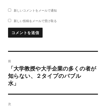
新しいコメントをメールで通知
新しい投稿をメールで受け取る
投
前
稿
「大学教授や大手企業の多くの者が
過
知らない、２タイプのバブル
去
ナ
の
水」
ビ
投
稿:
ゲ
次