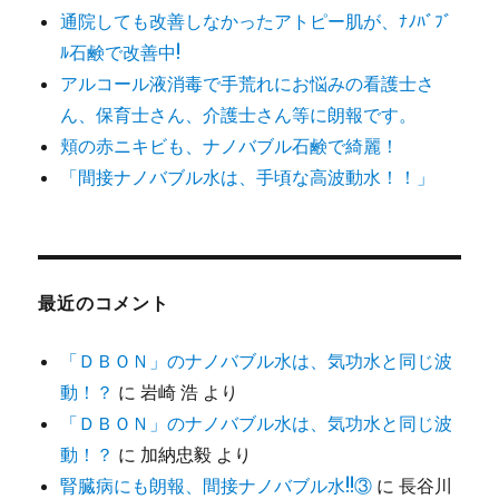
通院しても改善しなかったアトピー肌が、ﾅﾉﾊﾞﾌﾞ
ﾙ石鹸で改善中!
アルコール液消毒で手荒れにお悩みの看護士さ
ん、保育士さん、介護士さん等に朗報です。
頬の赤ニキビも、ナノバブル石鹸で綺麗！
「間接ナノバブル水は、手頃な高波動水！！」
最近のコメント
「ＤＢＯＮ」のナノバブル水は、気功水と同じ波
動！？
に
岩崎 浩
より
「ＤＢＯＮ」のナノバブル水は、気功水と同じ波
動！？
に
加納忠毅
より
腎臓病にも朗報、間接ナノバブル水!!③
に
長谷川