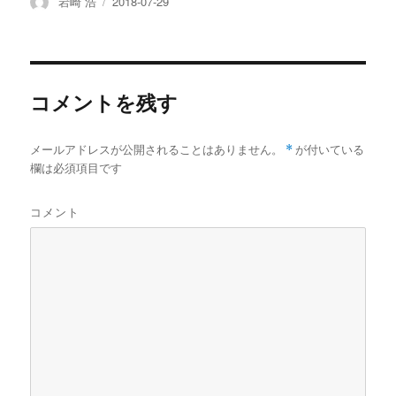
投
投
岩崎 浩
2018-07-29
b
t
n
a
l
稿
稿
o
e
a
p
者
日:
o
r
a
k
p
e
r
コメントを残す
メールアドレスが公開されることはありません。
*
が付いている
欄は必須項目です
コメント