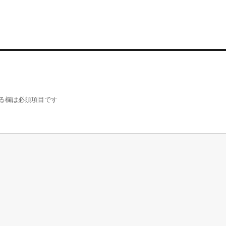
s
a
t
i
a
l
p
a
p
e
r
る欄は必須項目です