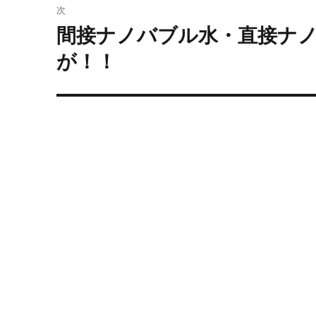
ゲ
次
ー
間接ナノバブル水・直接ナ
次
の
が！！
シ
投
ョ
稿:
ン