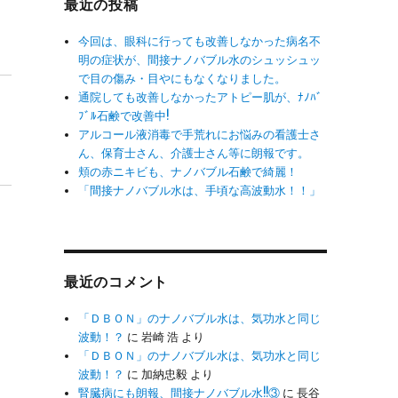
最近の投稿
今回は、眼科に行っても改善しなかった病名不
明の症状が、間接ナノバブル水のシュッシュッ
で目の傷み・目やにもなくなりました。
通院しても改善しなかったアトピー肌が、ﾅﾉﾊﾞ
ﾌﾞﾙ石鹸で改善中!
アルコール液消毒で手荒れにお悩みの看護士さ
ん、保育士さん、介護士さん等に朗報です。
頬の赤ニキビも、ナノバブル石鹸で綺麗！
「間接ナノバブル水は、手頃な高波動水！！」
最近のコメント
「ＤＢＯＮ」のナノバブル水は、気功水と同じ
波動！？
に
岩崎 浩
より
「ＤＢＯＮ」のナノバブル水は、気功水と同じ
波動！？
に
加納忠毅
より
腎臓病にも朗報、間接ナノバブル水!!③
に
長谷