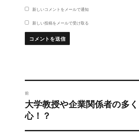
新しいコメントをメールで通知
新しい投稿をメールで受け取る
投
前
稿
大学教授や企業関係者の多
過
去
ナ
心！？
の
ビ
投
稿: