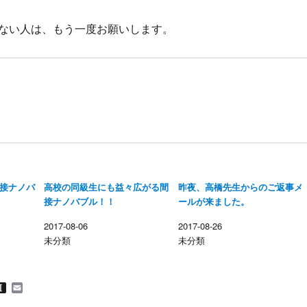
ない人は、もう一度お願いします。
接ナノバ
高校の同級生にも益々広がる間
昨夜、高橋先生からのご返事メ
接ナノバブル！！
ールが来ました。
2017-08-06
2017-08-26
未分類
未分類
M
I
E
n
m