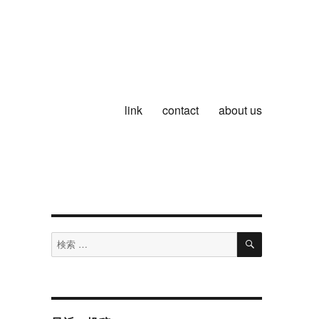
link
contact
about us
検
検
索
索
対
象: