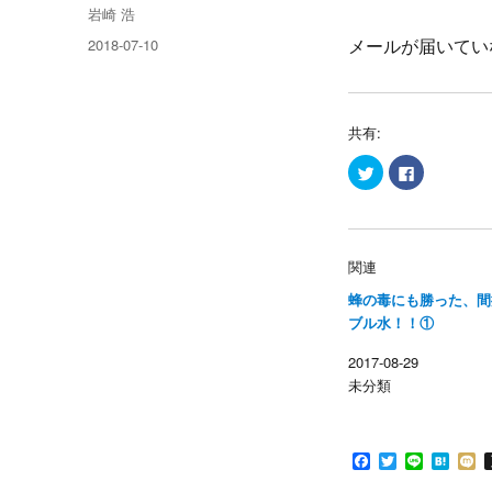
投
岩崎 浩
稿
投
2018-07-10
メールが届いてい
者
稿
日:
共有:
ク
F
リ
a
ッ
c
ク
e
し
b
て
o
T
o
w
k
関連
i
で
t
共
蜂の毒にも勝った、間
t
有
e
す
ブル水！！①
r
る
で
に
共
は
2017-08-29
有
ク
(
リ
未分類
新
ッ
し
ク
い
し
ウ
て
ィ
く
ン
だ
F
T
L
H
ド
さ
a
w
i
a
i
ウ
い