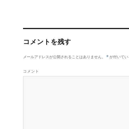
c
i
n
t
x
で
(
開
新
e
t
e
e
i
き
し
b
t
n
ま
い
o
e
a
す
ウ
)
ィ
o
r
ン
k
ド
ウ
で
開
コメントを残す
き
ま
す
)
メールアドレスが公開されることはありません。
*
が付いてい
コメント