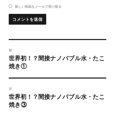
新しい投稿をメールで受け取る
投
前
稿
世界初！？間接ナノバブル水・たこ
過
焼き①
去
ナ
の
ビ
投
稿:
ゲ
次
世界初！？間接ナノバブル水・たこ
次
ー
焼き③
の
シ
投