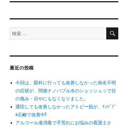
稿:
ョ
ン
検
検
索
索
対
象:
最近の投稿
今回は、眼科に行っても改善しなかった病名不明
の症状が、間接ナノバブル水のシュッシュッで目
の傷み・目やにもなくなりました。
通院しても改善しなかったアトピー肌が、ﾅﾉﾊﾞﾌﾞ
ﾙ石鹸で改善中!
アルコール液消毒で手荒れにお悩みの看護士さ