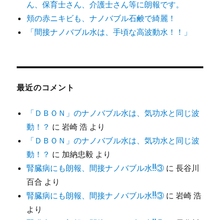
ん、保育士さん、介護士さん等に朗報です。
頬の赤ニキビも、ナノバブル石鹸で綺麗！
「間接ナノバブル水は、手頃な高波動水！！」
最近のコメント
「ＤＢＯＮ」のナノバブル水は、気功水と同じ波
動！？
に
岩崎 浩
より
「ＤＢＯＮ」のナノバブル水は、気功水と同じ波
動！？
に
加納忠毅
より
腎臓病にも朗報、間接ナノバブル水!!③
に
長谷川
百合
より
腎臓病にも朗報、間接ナノバブル水!!③
に
岩崎 浩
より