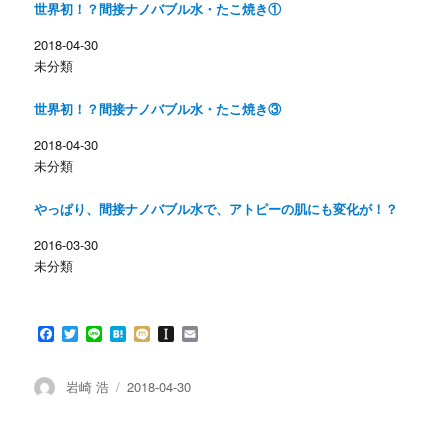
世界初！？間接ナノバブル水・たこ焼き①
t
有
e
す
r
る
2018-04-30
で
に
共
は
未分類
有
ク
(
リ
新
ッ
し
ク
世界初！？間接ナノバブル水・たこ焼き③
い
し
ウ
て
ィ
く
2018-04-30
ン
だ
未分類
ド
さ
ウ
い
で
(
開
新
やっぱり、間接ナノバブル水で、アトピーの肌にも変化が！？
き
し
ま
い
す
ウ
2016-03-30
)
ィ
ン
未分類
ド
ウ
で
開
き
F
T
L
H
M
I
E
ま
す
a
w
i
a
i
n
m
)
c
i
n
t
x
s
a
e
t
e
e
i
t
i
投
投
岩崎 浩
2018-04-30
b
t
n
a
l
稿
稿
o
e
a
p
者
日:
o
r
a
k
p