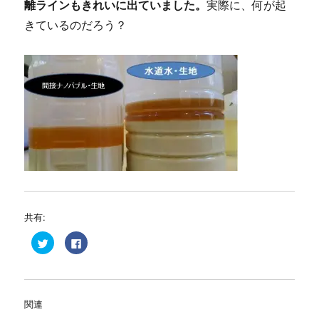
離ラインもきれいに出ていました。
実際に、何が起
きているのだろう？
共有:
ク
F
リ
a
ッ
c
ク
e
し
b
て
o
T
o
w
k
関連
i
で
t
共