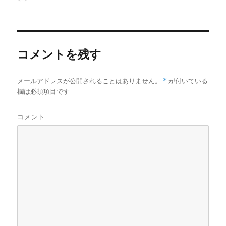
b
t
n
a
l
稿
稿
o
e
a
p
者
日:
o
r
a
k
p
e
r
コメントを残す
メールアドレスが公開されることはありません。
*
が付いている
欄は必須項目です
コメント