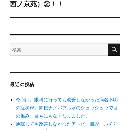
西ノ京苑）②！！
の
シ
投
稿:
ョ
ン
検
検
索
索
対
象:
最近の投稿
今回は、眼科に行っても改善しなかった病名不明
の症状が、間接ナノバブル水のシュッシュッで目
の傷み・目やにもなくなりました。
通院しても改善しなかったアトピー肌が、ﾅﾉﾊﾞﾌﾞ