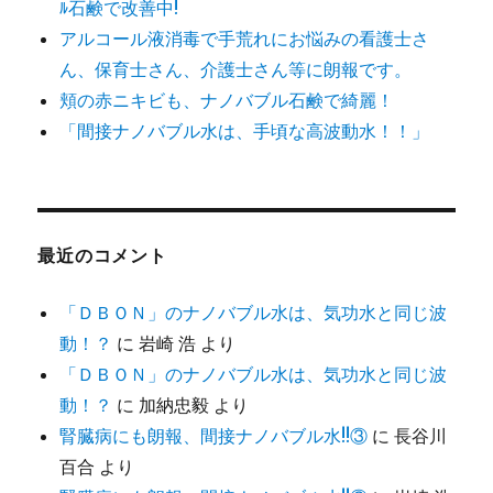
ﾙ石鹸で改善中!
アルコール液消毒で手荒れにお悩みの看護士さ
ん、保育士さん、介護士さん等に朗報です。
頬の赤ニキビも、ナノバブル石鹸で綺麗！
「間接ナノバブル水は、手頃な高波動水！！」
最近のコメント
「ＤＢＯＮ」のナノバブル水は、気功水と同じ波
動！？
に
岩崎 浩
より
「ＤＢＯＮ」のナノバブル水は、気功水と同じ波
動！？
に
加納忠毅
より
腎臓病にも朗報、間接ナノバブル水!!③
に
長谷川
百合
より