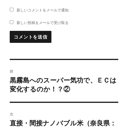
新しいコメントをメールで通知
新しい投稿をメールで受け取る
投
前
稿
黒霧島へのスーパー気功で、ＥＣは
過
変化するのか！？②
去
ナ
の
ビ
投
稿:
ゲ
次
直接・間接ナノバブル米（奈良県：
次
ー