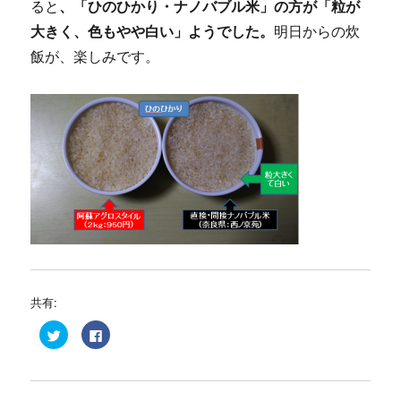
ると
、「ひのひかり・ナノバブル米」の方が「粒が
大きく、色もやや白い」ようでした。
明日からの炊
飯が、楽しみです。
共有:
ク
F
リ
a
ッ
c
ク
e
し
b
て
o
T
o