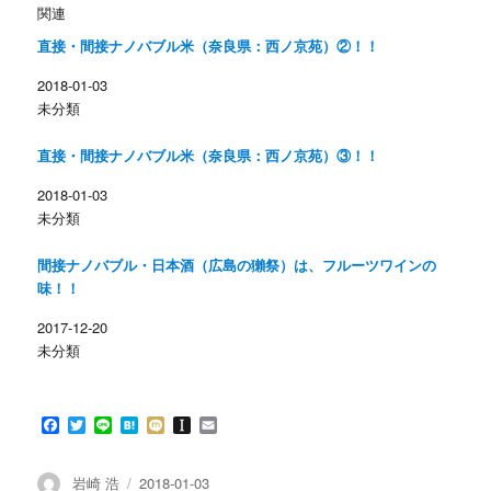
w
k
関連
i
で
t
共
直接・間接ナノバブル米（奈良県：西ノ京苑）②！！
t
有
e
す
r
る
2018-01-03
で
に
共
は
未分類
有
ク
(
リ
新
ッ
し
ク
直接・間接ナノバブル米（奈良県：西ノ京苑）③！！
い
し
ウ
て
ィ
く
2018-01-03
ン
だ
未分類
ド
さ
ウ
い
で
(
開
新
間接ナノバブル・日本酒（広島の獺祭）は、フルーツワインの
き
し
ま
い
味！！
す
ウ
)
ィ
ン
2017-12-20
ド
未分類
ウ
で
開
き
ま
す
F
T
L
H
M
I
E
)
a
w
i
a
i
n
m
c
i
n
t
x
s
a
e
t
e
e
i
t
i
投
投
岩崎 浩
2018-01-03