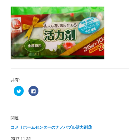
共有:
ク
F
リ
a
ッ
c
ク
e
し
b
て
o
T
o
w
k
関連
i
で
t
共
コメリホームセンターのナノバブル活力剤③
t
有
e
す
r
る
2017-11-22
で
に