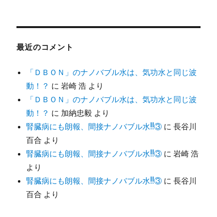
最近のコメント
「ＤＢＯＮ」のナノバブル水は、気功水と同じ波
動！？
に
岩崎 浩
より
「ＤＢＯＮ」のナノバブル水は、気功水と同じ波
動！？
に
加納忠毅
より
腎臓病にも朗報、間接ナノバブル水!!③
に
長谷川
百合
より
腎臓病にも朗報、間接ナノバブル水!!③
に
岩崎 浩
より
腎臓病にも朗報、間接ナノバブル水!!③
に
長谷川
百合
より