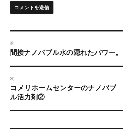
投
前
稿
間接ナノバブル水の隠れたパワー。
過
去
ナ
の
ビ
投
次
稿:
ゲ
コメリホームセンターのナノバブ
次
ル活力剤②
の
ー
投
シ
稿:
ョ