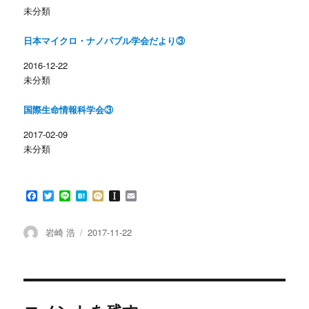
共
は
未分類
有
ク
(
リ
新
ッ
し
ク
日本マイクロ・ナノバブル学会だより③
い
し
ウ
て
ィ
く
2016-12-22
ン
だ
未分類
ド
さ
ウ
い
で
(
開
新
国際生命情報科学会③
き
し
ま
い
す
ウ
2017-02-09
)
ィ
ン
未分類
ド
ウ
で
開
き
F
T
L
H
M
I
E
ま
す
a
w
i
a
i
n
m
)
c
i
n
t
x
s
a
e
t
e
e
i
t
i
投
投
岩崎 浩
2017-11-22
b
t
n
a
l
稿
稿
o
e
a
p
者
日:
o
r
a
k
p
e
r