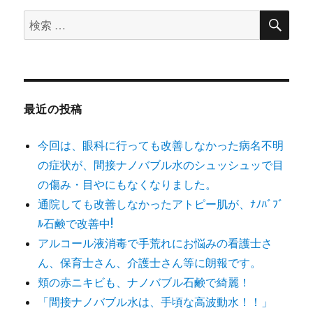
ン
検
検
索
索
対
象:
最近の投稿
今回は、眼科に行っても改善しなかった病名不明
の症状が、間接ナノバブル水のシュッシュッで目
の傷み・目やにもなくなりました。
通院しても改善しなかったアトピー肌が、ﾅﾉﾊﾞﾌﾞ
ﾙ石鹸で改善中!
アルコール液消毒で手荒れにお悩みの看護士さ
ん、保育士さん、介護士さん等に朗報です。
頬の赤ニキビも、ナノバブル石鹸で綺麗！
「間接ナノバブル水は、手頃な高波動水！！」