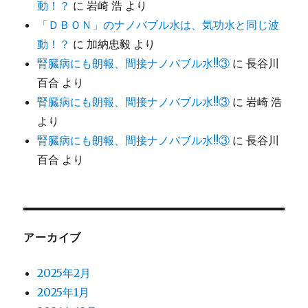
動！？
に
岩崎 浩
より
「ＤＢＯＮ」のナノバブル水は、気功水と同じ波
動！？
に
加納忠毅
より
腎臓病にも朗報、間接ナノバブル水!!③
に
長谷川
百合
より
腎臓病にも朗報、間接ナノバブル水!!③
に
岩崎 浩
より
腎臓病にも朗報、間接ナノバブル水!!③
に
長谷川
百合
より
アーカイブ
2025年2月
2025年1月