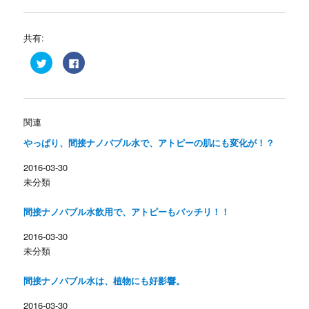
共有:
ク
F
リ
a
ッ
c
ク
e
し
b
て
o
T
o
w
k
関連
i
で
t
共
やっぱり、間接ナノバブル水で、アトピーの肌にも変化が！？
t
有
e
す
r
る
2016-03-30
で
に
共
は
未分類
有
ク
(
リ
新
ッ
し
ク
間接ナノバブル水飲用で、アトピーもバッチリ！！
い
し
ウ
て
ィ
く
2016-03-30
ン
だ
未分類
ド
さ
ウ
い
で
(
開
新
間接ナノバブル水は、植物にも好影響。
き
し
ま
い
す
ウ
2016-03-30
)
ィ