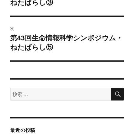
ねたばらし③
去
ナ
の
ビ
投
稿:
ゲ
次
第43回生命情報科学シンポジウム・
次
ー
ねたばらし⑤
の
シ
投
稿:
ョ
ン
検
検
索
索
対
象:
最近の投稿