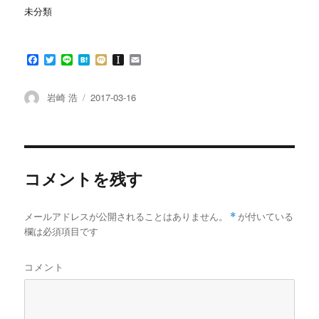
ン
未分類
ド
ウ
で
開
き
F
T
L
H
M
I
E
ま
す
a
w
i
a
i
n
m
)
c
i
n
t
x
s
a
e
t
e
e
i
t
i
投
投
岩崎 浩
2017-03-16
b
t
n
a
l
稿
稿
o
e
a
p
者
日:
o
r
a
k
p
e
r
コメントを残す
メールアドレスが公開されることはありません。
*
が付いている
欄は必須項目です
コメント