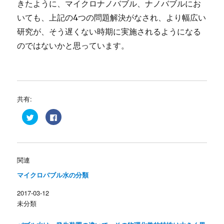
きたように、マイクロナノバブル、ナノバブルにお
いても、上記の4つの問題解決がなされ、より幅広い
研究が、そう遅くない時期に実施されるようになる
のではないかと思っています。
共有:
ク
F
リ
a
ッ
c
ク
e
し
b
て
o
T
o
w
k
関連
i
で
t
共
マイクロバブル水の分類
t
有
e
す
r
る
2017-03-12
で
に
共
は
未分類
有
ク
(
リ
新
ッ
し
ク