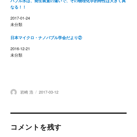
バブル水は、発生装置の違いで、その物理化学的特性は大きく異
い
し
ウ
て
なる！！
ィ
く
ン
だ
2017-01-24
ド
さ
ウ
い
未分類
で
(
開
新
き
し
ま
い
日本マイクロ・ナノバブル学会だより②
す
ウ
)
ィ
ン
2016-12-21
ド
未分類
ウ
で
開
き
ま
す
)
投
投
岩崎 浩
2017-03-12
稿
稿
者
日:
コメントを残す