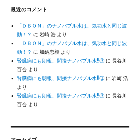
最近のコメント
「ＤＢＯＮ」のナノバブル水は、気功水と同じ波
動！？
に
岩崎 浩
より
「ＤＢＯＮ」のナノバブル水は、気功水と同じ波
動！？
に
加納忠毅
より
腎臓病にも朗報、間接ナノバブル水!!③
に
長谷川
百合
より
腎臓病にも朗報、間接ナノバブル水!!③
に
岩崎 浩
より
腎臓病にも朗報、間接ナノバブル水!!③
に
長谷川
百合
より
アーカイブ