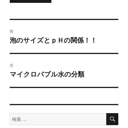
投
前
稿
泡のサイズとｐＨの関係！！
過
去
ナ
の
ビ
投
次
稿:
ゲ
マイクロバブル水の分類
次
の
ー
投
シ
稿:
ョ
検
検
索
ン
索