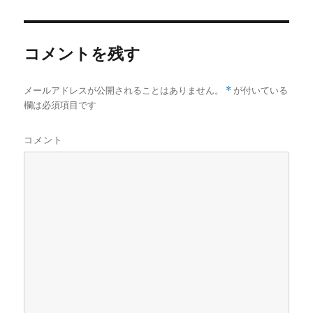
者
日:
o
r
a
有
ク
(
リ
k
p
新
ッ
e
し
ク
r
い
し
ウ
て
コメントを残す
ィ
く
ン
だ
ド
さ
ウ
い
で
(
メールアドレスが公開されることはありません。
*
が付いている
開
新
き
し
欄は必須項目です
ま
い
す
ウ
)
ィ
ン
コメント
ド
ウ
で
開
き
ま
す
)