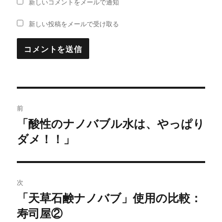
新しいコメントをメールで通知
新しい投稿をメールで受け取る
投
前
稿
「酸性のナノバブル水は、やっぱり
過
ダメ！！」
去
ナ
の
ビ
投
稿:
ゲ
次
「天草石鹸ナノバブ」使用の比較：
次
ー
寿司屋②
の