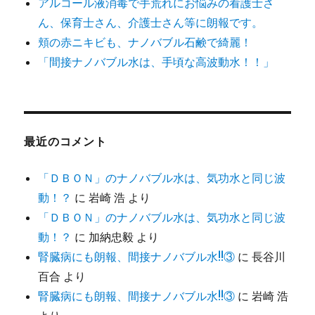
アルコール液消毒で手荒れにお悩みの看護士さ
ん、保育士さん、介護士さん等に朗報です。
頬の赤ニキビも、ナノバブル石鹸で綺麗！
「間接ナノバブル水は、手頃な高波動水！！」
最近のコメント
「ＤＢＯＮ」のナノバブル水は、気功水と同じ波
動！？
に
岩崎 浩
より
「ＤＢＯＮ」のナノバブル水は、気功水と同じ波
動！？
に
加納忠毅
より
腎臓病にも朗報、間接ナノバブル水!!③
に
長谷川
百合
より
腎臓病にも朗報、間接ナノバブル水!!③
に
岩崎 浩