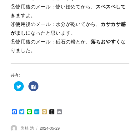
③使用後のメール：使い始めてから、
スベスベして
きますよ。
④使用後のメール：水分が乾いてから、
カサカサ感
がまし
になったと思います。
⑤使用後のメール：砥石の粉とか、
落ちおやすく
な
りました。
共有:
ク
F
リ
a
ッ
c
ク
e
し
b
て
o
T
o
F
T
L
H
M
I
E
w
k
i
で
a
w
i
a
i
n
m
t
共
c
i
n
t
x
s
a
t
有
e
t
e
e
i
t
i
e
す
投
投
岩崎 浩
2024-05-29
r
る
b
t
n
a
l
稿
で
に
稿
o
e
a
p
共
は