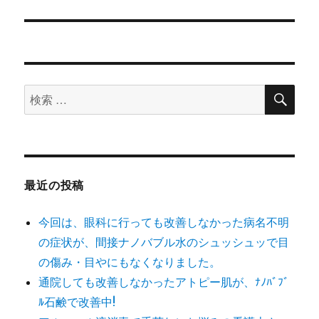
シ
投
稿:
ョ
ン
検
検
索
索
対
象:
最近の投稿
今回は、眼科に行っても改善しなかった病名不明
の症状が、間接ナノバブル水のシュッシュッで目
の傷み・目やにもなくなりました。
通院しても改善しなかったアトピー肌が、ﾅﾉﾊﾞﾌﾞ
ﾙ石鹸で改善中!