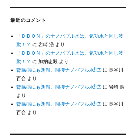
最近のコメント
「ＤＢＯＮ」のナノバブル水は、気功水と同じ波
動！？
に
岩崎 浩
より
「ＤＢＯＮ」のナノバブル水は、気功水と同じ波
動！？
に
加納忠毅
より
腎臓病にも朗報、間接ナノバブル水!!③
に
長谷川
百合
より
腎臓病にも朗報、間接ナノバブル水!!③
に
岩崎 浩
より
腎臓病にも朗報、間接ナノバブル水!!③
に
長谷川
百合
より