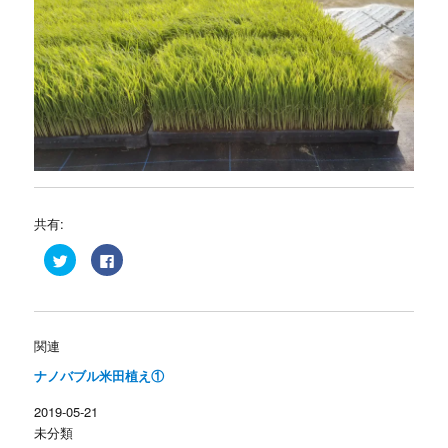
共有:
ク
F
リ
a
ッ
c
ク
e
し
b
て
o
T
o
w
k
関連
i
で
t
共
ナノバブル米田植え①
t
有
e
す
r
る
2019-05-21
で
に
共
は
未分類
有
ク