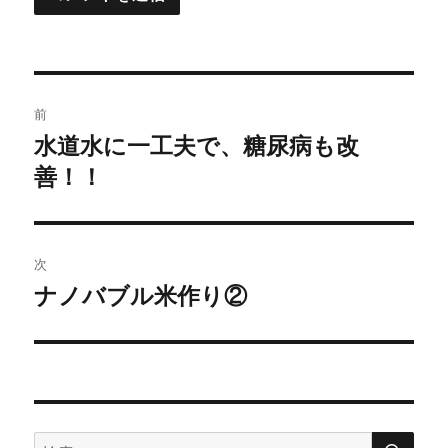
投
前
稿
水道水に一工夫で、糖尿病も改
過
善！！
去
ナ
の
ビ
投
稿:
ゲ
次
ナノバブル米作り②
次
ー
の
シ
投
稿:
ョ
ン
検
検