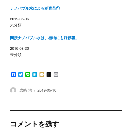
(
リ
新
ッ
し
ク
ナノバブル水による稲育苗①
い
し
ウ
て
ィ
く
2019-05-06
ン
だ
未分類
ド
さ
ウ
い
で
(
開
新
間接ナノバブル水は、植物にも好影響。
き
し
ま
い
す
ウ
2016-03-30
)
ィ
ン
未分類
ド
ウ
で
開
き
F
T
L
H
M
I
E
ま
す
a
w
i
a
i
n
m
)
c
i
n
t
x
s
a
e
t
e
e
i
t
i
投
投
岩崎 浩
2019-05-16
b
t
n
a
l
稿
稿
o
e
a
p
者
日:
o
r
a
k
p
e
r
コメントを残す