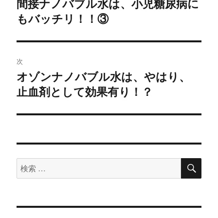
間接ナノバブル水は、小児糖尿病に
過
もバッチリ！！③
去
ナ
の
ビ
投
稿:
ゲ
次
オゾンナノバブル水は、やはり、
次
ー
止血剤として効果有り！？
の
シ
投
稿:
ョ
ン
検
検
索
索
対
象: