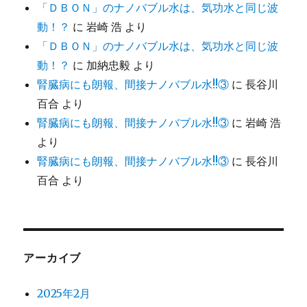
「ＤＢＯＮ」のナノバブル水は、気功水と同じ波
動！？
に
岩崎 浩
より
「ＤＢＯＮ」のナノバブル水は、気功水と同じ波
動！？
に
加納忠毅
より
腎臓病にも朗報、間接ナノバブル水!!③
に
長谷川
百合
より
腎臓病にも朗報、間接ナノバブル水!!③
に
岩崎 浩
より
腎臓病にも朗報、間接ナノバブル水!!③
に
長谷川
百合
より
アーカイブ
2025年2月