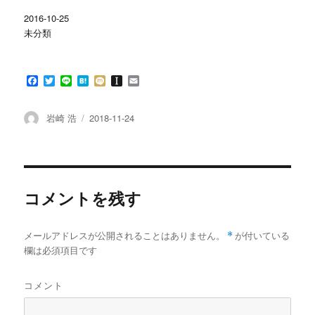
ま
い
す
ウ
2016-10-25
)
ィ
ン
未分類
ド
ウ
で
開
き
F
T
L
H
M
I
E
ま
す
a
w
i
a
i
n
m
)
c
i
n
t
x
s
a
e
t
e
e
i
t
i
投
投
岩崎 浩
2018-11-24
b
t
n
a
l
稿
稿
o
e
a
p
者
日:
o
r
a
k
p
e
r
コメントを残す
メールアドレスが公開されることはありません。
*
が付いている
欄は必須項目です
コメント