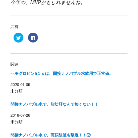
今年の、MVPかもしれませんね
。
共有:
ク
F
リ
a
ッ
c
ク
e
し
b
て
o
T
o
w
k
関連
i
で
t
共
ヘモグロビンa１ｃは、間接ナノバブル水飲用で正常値。
t
有
e
す
r
る
2020-01-09
で
に
共
は
未分類
有
ク
(
リ
新
ッ
し
ク
間接ナノバブル水で、脂肪肝なんて怖くない！！
い
し
ウ
て
ィ
く
2016-07-26
ン
だ
未分類
ド
さ
ウ
い
で
(
開
新
間接ナノバブル水で、高尿酸値も撃退！！②
き
し