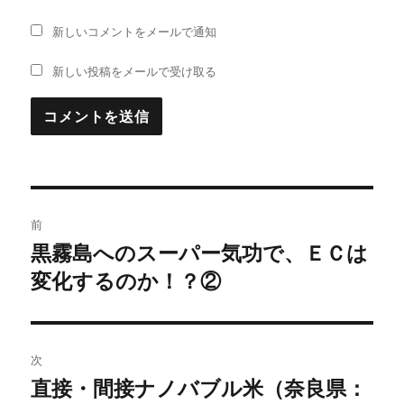
新しいコメントをメールで通知
新しい投稿をメールで受け取る
投
前
稿
黒霧島へのスーパー気功で、ＥＣは
過
変化するのか！？②
去
ナ
の
ビ
投
稿:
ゲ
次
直接・間接ナノバブル米（奈良県：
次
ー