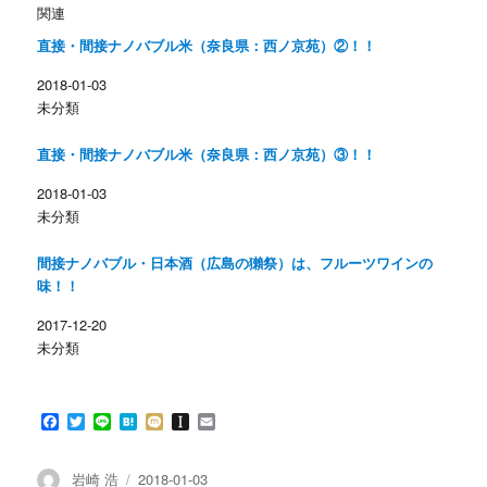
w
k
関連
i
で
t
共
直接・間接ナノバブル米（奈良県：西ノ京苑）②！！
t
有
e
す
r
る
2018-01-03
で
に
共
は
未分類
有
ク
(
リ
新
ッ
し
ク
直接・間接ナノバブル米（奈良県：西ノ京苑）③！！
い
し
ウ
て
ィ
く
2018-01-03
ン
だ
未分類
ド
さ
ウ
い
で
(
開
新
間接ナノバブル・日本酒（広島の獺祭）は、フルーツワインの
き
し
ま
い
味！！
す
ウ
)
ィ
ン
2017-12-20
ド
未分類
ウ
で
開
き
ま
す
F
T
L
H
M
I
E
)
a
w
i
a
i
n
m
c
i
n
t
x
s
a
e
t
e
e
i
t
i
投
投
岩崎 浩
2018-01-03