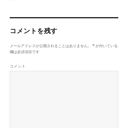
b
t
n
a
l
稿
稿
o
e
a
p
者
日:
o
r
a
k
p
e
r
コメントを残す
メールアドレスが公開されることはありません。
*
が付いている
欄は必須項目です
コメント