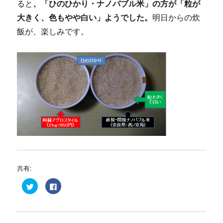
ると
、「ひのひかり・ナノバブル米」の方が「粒が
大きく、色もやや白い」ようでした。
明日からの炊
飯が、楽しみです。
共有:
ク
F
リ
a
ッ
c
ク
e
し
b
て
o
T
o