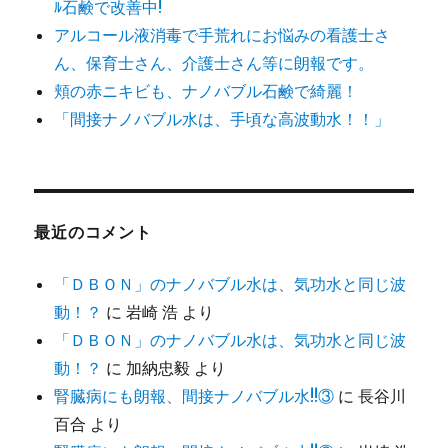
ﾙ石鹸で改善中!
アルコール液消毒で手荒れにお悩みの看護士さ
ん、保育士さん、介護士さん等に朗報です。
頬の赤ニキビも、ナノバブル石鹸で綺麗！
「間接ナノバブル水は、手頃な高波動水！！」
最近のコメント
「ＤＢＯＮ」のナノバブル水は、気功水と同じ波
動！？
に
岩崎 浩
より
「ＤＢＯＮ」のナノバブル水は、気功水と同じ波
動！？
に
加納忠毅
より
腎臓病にも朗報、間接ナノバブル水!!③
に
長谷川
百合
より