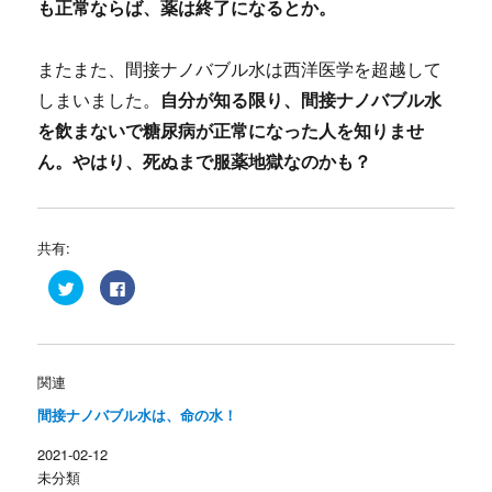
も正常ならば、薬は終了になるとか。
またまた、間接ナノバブル水は西洋医学を超越して
しまいました。
自分が知る限り、間接ナノバブル水
を飲まないで糖尿病が正常になった人を知りませ
ん。やはり、死ぬまで服薬地獄なのかも？
共有:
ク
F
リ
a
ッ
c
ク
e
し
b
て
o
T
o
w
k
関連
i
で
t
共
間接ナノバブル水は、命の水！
t
有
e
す
r
る
2021-02-12
で
に
共
は
未分類
有
ク