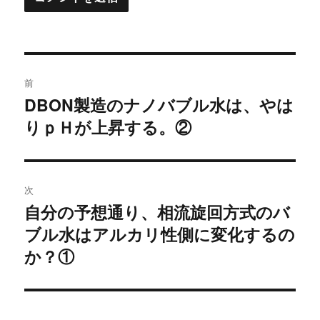
投
前
稿
DBON製造のナノバブル水は、やは
過
りｐＨが上昇する。②
去
ナ
の
ビ
投
稿:
ゲ
次
自分の予想通り、相流旋回方式のバ
次
ー
ブル水はアルカリ性側に変化するの
の
シ
投
か？①
稿:
ョ
ン