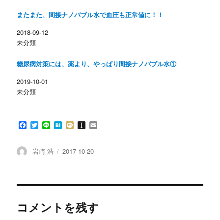
(
リ
新
ッ
し
ク
またまた、間接ナノバブル水で血圧も正常値に！！
い
し
ウ
て
ィ
く
2018-09-12
ン
だ
未分類
ド
さ
ウ
い
で
(
開
新
糖尿病対策には、薬より、やっぱり間接ナノバブル水①
き
し
ま
い
す
ウ
2019-10-01
)
ィ
ン
未分類
ド
ウ
で
開
き
F
T
L
H
M
I
E
ま
す
a
w
i
a
i
n
m
)
c
i
n
t
x
s
a
e
t
e
e
i
t
i
投
投
岩崎 浩
2017-10-20
b
t
n
a
l
稿
稿
o
e
a
p
者
日:
o
r
a
k
p
e
r
コメントを残す