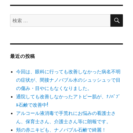
検
検
索
索
対
象:
最近の投稿
今回は、眼科に行っても改善しなかった病名不明
の症状が、間接ナノバブル水のシュッシュッで目
の傷み・目やにもなくなりました。
通院しても改善しなかったアトピー肌が、ﾅﾉﾊﾞﾌﾞ
ﾙ石鹸で改善中!
アルコール液消毒で手荒れにお悩みの看護士さ
ん、保育士さん、介護士さん等に朗報です。
頬の赤ニキビも、ナノバブル石鹸で綺麗！