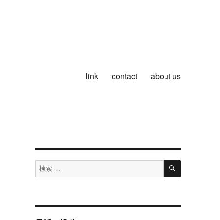
link
contact
about us
検
検
索
索
対
象: