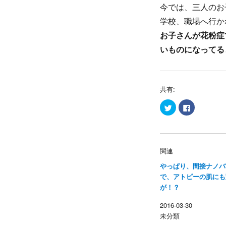
今では、三人のお
学校、職場へ行か
お子さんが花粉症
いものになってる
共有:
ク
F
リ
a
ッ
c
ク
e
し
b
て
o
T
o
w
k
関連
i
で
t
共
やっぱり、間接ナノバ
t
有
e
す
で、アトピーの肌にも
r
る
で
に
が！？
共
は
有
ク
(
リ
2016-03-30
新
ッ
し
ク
未分類
い
し