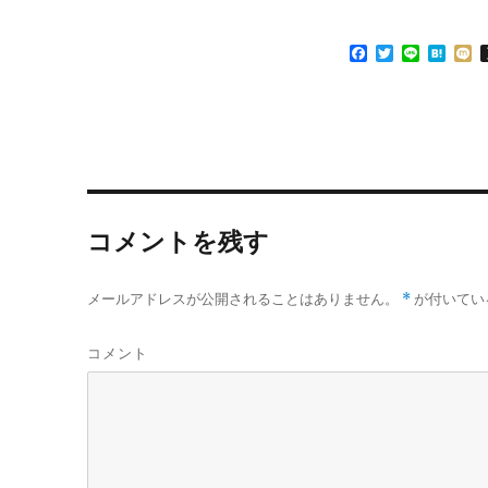
ウ
て
ィ
く
ン
だ
ド
さ
F
T
L
H
ウ
い
で
(
a
w
i
a
i
開
新
c
i
n
t
x
き
し
e
t
e
e
i
ま
い
す
ウ
b
t
n
)
ィ
o
e
a
ン
o
r
ド
ウ
k
で
開
き
ま
コメントを残す
す
)
メールアドレスが公開されることはありません。
*
が付いてい
コメント