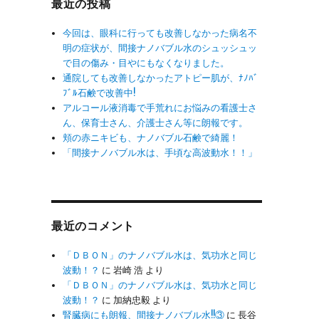
最近の投稿
今回は、眼科に行っても改善しなかった病名不
明の症状が、間接ナノバブル水のシュッシュッ
で目の傷み・目やにもなくなりました。
通院しても改善しなかったアトピー肌が、ﾅﾉﾊﾞ
ﾌﾞﾙ石鹸で改善中!
アルコール液消毒で手荒れにお悩みの看護士さ
ん、保育士さん、介護士さん等に朗報です。
頬の赤ニキビも、ナノバブル石鹸で綺麗！
「間接ナノバブル水は、手頃な高波動水！！」
最近のコメント
「ＤＢＯＮ」のナノバブル水は、気功水と同じ
波動！？
に
岩崎 浩
より
「ＤＢＯＮ」のナノバブル水は、気功水と同じ
波動！？
に
加納忠毅
より
腎臓病にも朗報、間接ナノバブル水!!③
に
長谷