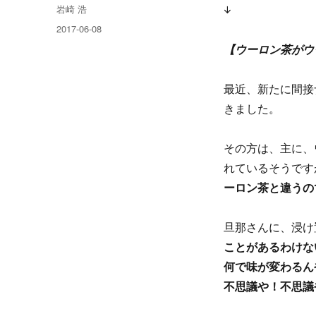
投
岩崎 浩
↓
稿
投
2017-06-08
者
稿
【ウーロン茶がウ
日:
最近、新たに間接
きました。
その方は、主に、
れているそうです
ーロン茶と違うの
旦那さんに、浸け
ことがあるわけな
何で味が変わるん
不思議や！不思議