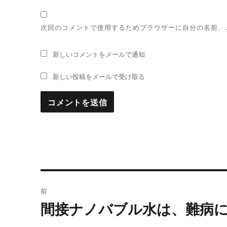
次回のコメントで使用するためブラウザーに自分の名前、
新しいコメントをメールで通知
新しい投稿をメールで受け取る
投
前
稿
間接ナノバブル水は、難病
過
去
ナ