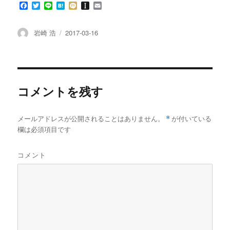
F
T
L
H
M
I
E
ま
す
a
w
i
a
i
n
m
)
c
i
n
t
x
s
a
e
t
e
e
i
t
i
投
投
岩崎 浩
2017-03-16
b
t
n
a
l
稿
稿
o
e
a
p
者
日:
o
r
a
k
p
e
r
コメントを残す
メールアドレスが公開されることはありません。
*
が付いている
欄は必須項目です
コメント