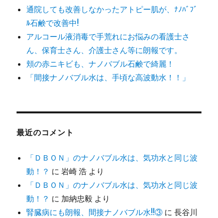
通院しても改善しなかったアトピー肌が、ﾅﾉﾊﾞﾌﾞ
ﾙ石鹸で改善中!
アルコール液消毒で手荒れにお悩みの看護士さ
ん、保育士さん、介護士さん等に朗報です。
頬の赤ニキビも、ナノバブル石鹸で綺麗！
「間接ナノバブル水は、手頃な高波動水！！」
最近のコメント
「ＤＢＯＮ」のナノバブル水は、気功水と同じ波
動！？
に
岩崎 浩
より
「ＤＢＯＮ」のナノバブル水は、気功水と同じ波
動！？
に
加納忠毅
より
腎臓病にも朗報、間接ナノバブル水!!③
に
長谷川