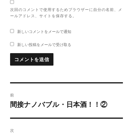
次回のコメントで使用するためブラウザーに自分の名前、メ
ールアドレス、サイトを保存する。
新しいコメントをメールで通知
新しい投稿をメールで受け取る
投
前
稿
間接ナノバブル・日本酒！！②
過
去
ナ
の
ビ
投
次