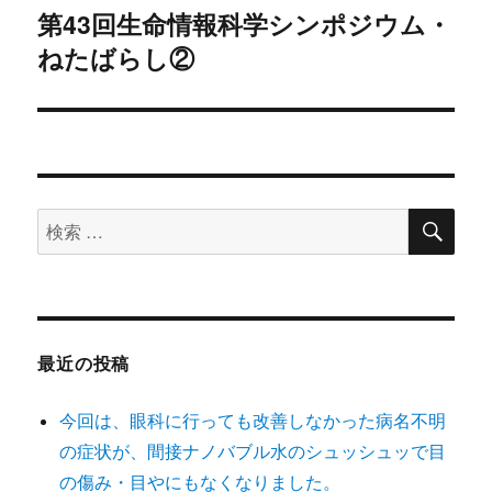
稿:
ゲ
第43回生命情報科学シンポジウム・
次
ねたばらし②
の
ー
投
シ
稿:
ョ
ン
検
検
索
索
対
象:
最近の投稿
今回は、眼科に行っても改善しなかった病名不明
の症状が、間接ナノバブル水のシュッシュッで目
の傷み・目やにもなくなりました。