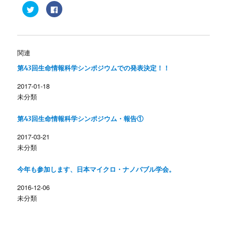
ク
F
リ
a
ッ
c
ク
e
し
b
て
o
T
o
w
k
関連
i
で
t
共
第43回生命情報科学シンポジウムでの発表決定！！
t
有
e
す
r
る
2017-01-18
で
に
共
は
未分類
有
ク
(
リ
新
ッ
し
ク
第43回生命情報科学シンポジウム・報告①
い
し
ウ
て
ィ
く
2017-03-21
ン
だ
未分類
ド
さ
ウ
い
で
(
開
新
今年も参加します、日本マイクロ・ナノバブル学会。
き
し
ま
い
す
ウ
2016-12-06
)
ィ
ン
未分類
ド
ウ
で
開
き