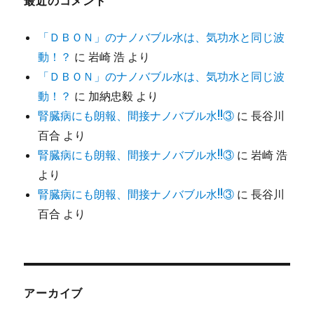
最近のコメント
「ＤＢＯＮ」のナノバブル水は、気功水と同じ波
動！？
に
岩崎 浩
より
「ＤＢＯＮ」のナノバブル水は、気功水と同じ波
動！？
に
加納忠毅
より
腎臓病にも朗報、間接ナノバブル水!!③
に
長谷川
百合
より
腎臓病にも朗報、間接ナノバブル水!!③
に
岩崎 浩
より
腎臓病にも朗報、間接ナノバブル水!!③
に
長谷川
百合
より
アーカイブ