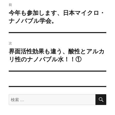
前
稿
今年も参加します、日本マイクロ・
過
ナノバブル学会。
去
ナ
の
ビ
投
稿:
ゲ
次
界面活性効果も違う、酸性とアルカ
次
ー
リ性のナノバブル水！！①
の
シ
投
稿:
ョ
ン
検
検
索
索
対