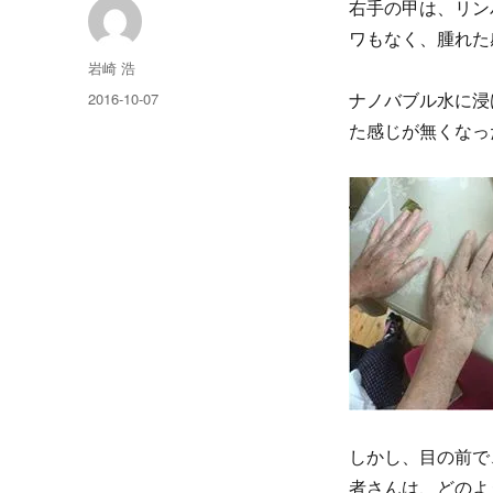
右手の甲は、リン
ワもなく、腫れた
投
岩崎 浩
稿
投
2016-10-07
ナノバブル水に浸
者
稿
た感じが無くなっ
日:
しかし、目の前で
者さんは、どのよ