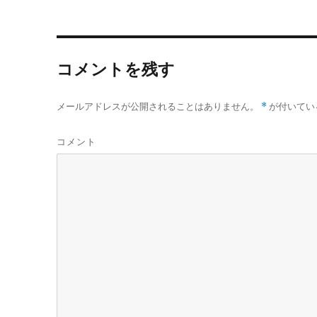
o
e
a
す
ウ
)
ィ
o
r
ン
k
ド
ウ
で
開
コメントを残す
き
ま
す
)
メールアドレスが公開されることはありません。
*
が付いてい
コメント