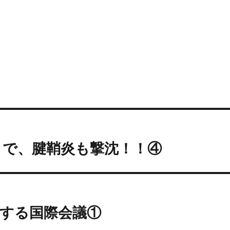
）で、腱鞘炎も撃沈！！④
関する国際会議①