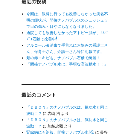
最近の投稿
今回は、眼科に行っても改善しなかった病名不
明の症状が、間接ナノバブル水のシュッシュッ
で目の傷み・目やにもなくなりました。
通院しても改善しなかったアトピー肌が、ﾅﾉﾊﾞ
ﾌﾞﾙ石鹸で改善中!
アルコール液消毒で手荒れにお悩みの看護士さ
ん、保育士さん、介護士さん等に朗報です。
頬の赤ニキビも、ナノバブル石鹸で綺麗！
「間接ナノバブル水は、手頃な高波動水！！」
最近のコメント
「ＤＢＯＮ」のナノバブル水は、気功水と同じ
波動！？
に
岩崎 浩
より
「ＤＢＯＮ」のナノバブル水は、気功水と同じ
波動！？
に
加納忠毅
より
腎臓病にも朗報、間接ナノバブル水!!③
に
長谷