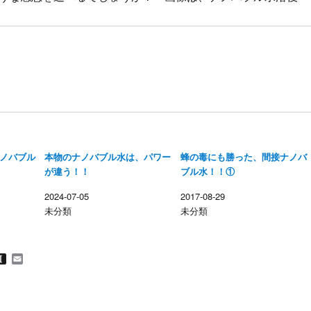
ノバブル
本物のナノバブル水は、パワー
蜂の毒にも勝った、間接ナノバ
が違う！！
ブル水！！①
2024-07-05
2017-08-29
未分類
未分類
M
I
E
n
m
s
a
t
i
a
l