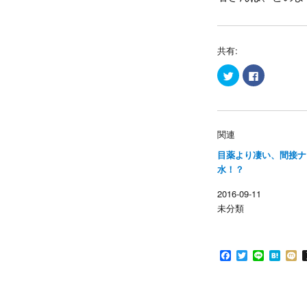
共有:
ク
F
リ
a
ッ
c
ク
e
し
b
て
o
T
o
w
k
関連
i
で
t
共
目薬より凄い、間接ナ
t
有
e
す
水！？
r
る
で
に
共
は
2016-09-11
有
ク
(
リ
未分類
新
ッ
し
ク
い
し
ウ
て
ィ
く
ン
だ
F
T
L
H
ド
さ
a
w
i
a
i
ウ
い
c
i
n
t
x
で
(
開
新
e
t
e
e
i
き
し
b
t
n
ま
い