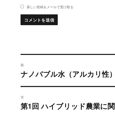
新しい投稿をメールで受け取る
投
前
稿
ナノバブル水（アルカリ性
過
去
ナ
の
ビ
投
次
稿:
ゲ
第1回 ハイブリッド農業に
次
の
ー