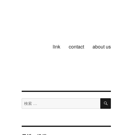
link
contact
about us
検
検
索
索
対
象: